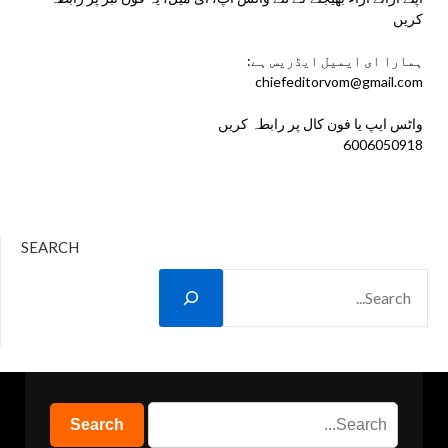
کریں
ہمارا ای ایمیل ایڈریس ہے:
chiefeditorvom@gmail.com
واٹس ایپ يا فون کال پر رابطہ کریں
6006050918
SEARCH