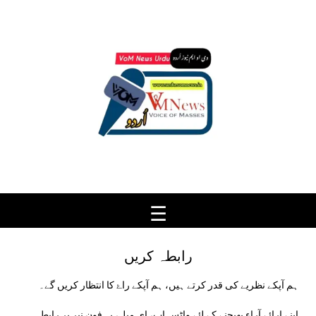
Ski
t
conten
رابطہ کریں
ہم آپکے نظریے کی قدر کرتے ہیں، ہم آپکے راۓ کا انتظار کریں گے۔
اپنے ارائے آراء بھیجنے کے لئے واٹس اپ، ای میل، یہ فون نبر پر رابطہ