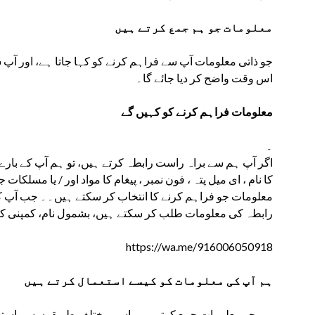
معلومات جو ہم جمع کرتے ہیں
جو ذاتی معلومات آپ سے فراہم کرنے کو کہا جاتا ہے، اور آپ س
اس وقت واضح کر دیا جائے گا۔
معلومات فراہم کرنے کو کہیں گے
۔
اگر آپ ہم سے براہ راست رابطہ کرتے ہیں، تو ہم آپ کے با
کا نام ، ای میل پتہ ، فون نمبر ، پیغام کا مواد اور / یا مسلک
معلومات جو فراہم کرنے کا انتخاب کر سکتے ہیں۔۔ جب آپ ک
رابطہ کی معلومات طلب کر سکتے ہیں، بشمول نام، کمپنی ک Whatsapp، اور
https://wa.me/916006050918
ہم آپ کی معلومات کو کیسے استعمال کرتے ہیں
ہم جو معلومات جمع کرتے ہیں اسے مختلف طریقوں سے استع