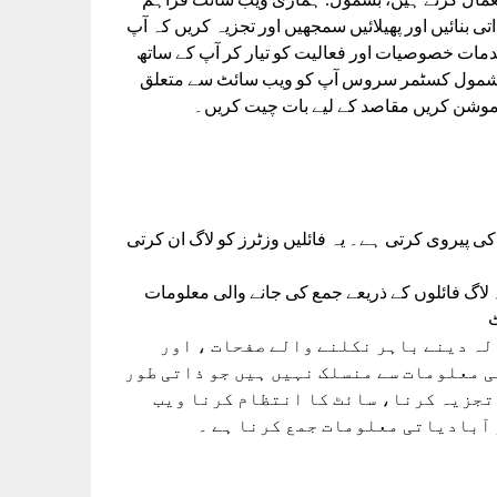
تی بنائیں اور پھیلائیں سمجھیں اور تجزیہ کریں کہ آپ
ات خصوصیات اور فعالیت کو تیار کر آپ کے ساتھ
 بشمول کسٹمر سروس آپ کو ویب سائٹ سے متعلق
روموشن کریں مقاصد کے لیے بات چیت کریں۔
VoM  پیروی کرتی ہے۔ یہ فائلیں وزٹرز کو لاگ ان کرتی
لاگ فائلوں کے ذریعے جمع کی جانے والی معلومات
سروس پرووائیڈر (ISP)، ہر نکلنے والے صفحات ، اور
ی معلومات سے منسلک نہیں ہیں جو ذاتی طور
تجزیہ کرنا، سائٹ کا انتظام کرنا ویب
 آبادیاتی معلومات جمع کرنا ہے ۔