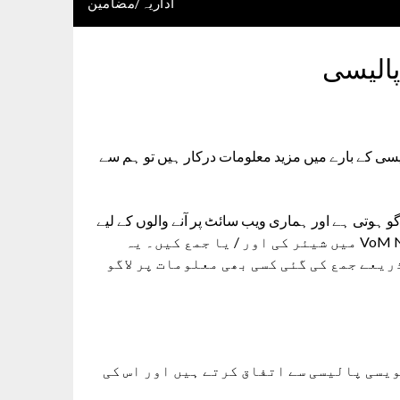
اداریہ/مضامین
پالیسی
یسی کے بارے میں مزید معلومات درکار ہیں تو ہم سے
و ہوتی ہے اور ہماری ویب سائٹ پر آنے والوں کے لیے
ان معلومات کے حوالے سے درست ہے جو انہوں نے VoM News Urdu میں شیئر کی اور / یا جمع کیں۔ یہ
ذریعے جمع کی گئی کسی بھی معلومات پر لاگو
یسی پالیسی سے اتفاق کرتے ہیں اور اس کی