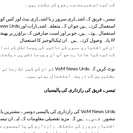
کے لیے اس فہرست سے رجوع کر سکتے ہیں۔
تیسرے فریق کے اشتہاری سرور ز یا اشتہاری نیٹ اور کس کو ک
استعمال ہوتے ہیں، جو بر اور است صارفین کے براؤزر پر بھیجے
IP پانہ وصول کرتے ہیں۔ ان ٹیکنالوجیز کا استعمال
ان کی اشتہاری مموں کی تاثیر کی پیمائکل کرنے ا
کے لیے کیا جاتا ہے جو آپ ان ویب سائٹس پر دیکھتے
کو ان کو کیر تک رسائی یا کنٹرول ن
مشتہرین کے ذریعہ استعمال ہوتی ہیں۔
تیسرے فریق کی رازداری کی پالیسیاں
کی رازداری کی پالیسی دوسرے مشترین یاویب سائ
مشورہ دے رہے ہیں کہ مزید تفصیلی معلومات کے لیے ان تیس
اشتہار سرورز کی متعلقہ رازداری کی پالیسیوں سے 
مخصوص اختیارات سے آپٹ آؤٹ کرنے کے بارے میں ہد