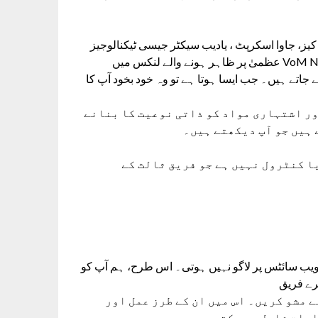
یز، جاوا اسکرپٹ ، یادیب سیکٹر جیسی ٹیکنالوجیز
استعمال کرتے ہیں جو ان کے متعلقہ اشتہارات اور VoM News Urdu عظمیٰ پر ظاہر ہونے والے لنکس میں
 جاتے ہیں۔ جب ایسا ہوتا ہے تو وہ خود بخود آپ کا
ور اشتہاری مواد کو ذاتی نوعیت کا بنانے
 ہیں جو آپ دیکھتے ہیں۔
نوٹ کریں کہ VoM News Urdu ہیں ہے جو فریق ثالث کے
VoM News Urdu ٹس پر لاگو نہیں ہوتی۔ اس طرح، ہم آپ کو
رے فریق
مشو کریں۔ اس میں ان کے طرز عمل اور
ایات شامل ہو سکتی ہیں۔