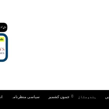
یں
ہندوستان
جموں کشمیر
سیاسی منظرنامہ
ان