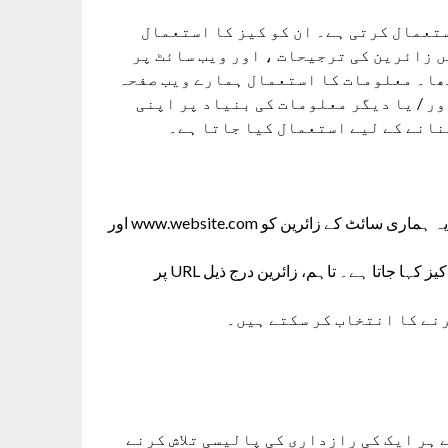
کسی دوسری ویب سائٹ کی طرح VoM News Urdu کرتی ہے۔ ان کو کیز کا استعمال
ں زائرین کی ترجیحات ، اور ویب سائٹ پر
تھا۔ معلومات کا استعمال ہمارے ویب صفحہ
ور / یا دیگر معلومات کی بنیاد پر اپنی
نانے کے لیے استعمال کیا جاتا ہے۔
گوگل ہماری سائٹ پر فریق ثالث فروشوں میں سے ایک ہے۔ یہ ہماری سائٹ کے زائرین کو www.website.com اور
پیش کرنے کے لیے کو کیز کا استعمال کرتا ہے، جسے DART کو کیز کہا جاتا ہے۔ تاہم، زائرین درج ذیل URL پر
پالیسی پر جاکر DART اب کر سکتے ہیں۔
آپ VoM News Urdu کی رازداری کی پالیسی تلاش کرنے