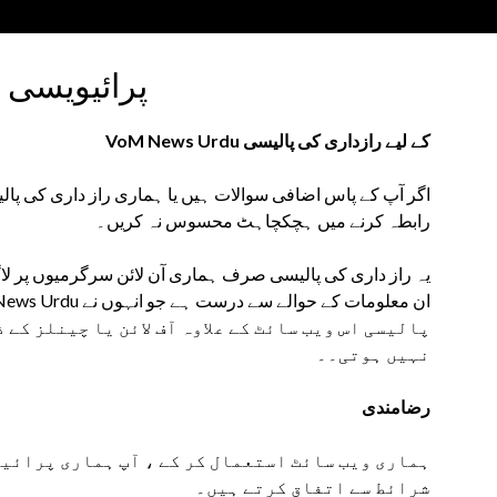
پرائیویسی 
کے لیے رازداری کی پالیسی VoM News Urdu
اگر آپ کے پاس اضافی سوالات ہیں یا ہماری راز داری کی پال
رابطہ کرنے میں ہچکچاہٹ محسوس نہ کریں۔
یہ راز داری کی پالیسی صرف ہماری آن لائن سرگرمیوں پر لاگ
پالیسی اس ویب سائٹ کے علاوہ آف لائن یا چینلز کے 
نہیں ہوتی۔۔
رضامندی
ہماری ویب سائٹ استعمال کر کے ، آپ ہماری پرائیو
شرائط سے اتفاق کرتے ہیں۔