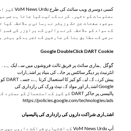
کیز استعمال 
معلومات کو ذخیرہ کرنے کے لیے کیا جاتا ہے جس می
موجود صفحات جن تک وزیٹر نے رسائی ی ملاحظہ کیا 
کے مواد کو ملاحظہ کرنے والوں کے براؤزر کی قسم ا
مرضی کے مطابق بنا کر صارفین کے تجربے کو بہتر ب
Google DoubleClick DART Cookie
انٹرنیٹ پر دیگر سائٹس پر جانے کی بنیاد پر اشتہارات
Google اشتہار اور مواد کے نیٹ ورک کی رازداری کی
کو کیز کے استعمال کو مسترد کرنے کا انتخ
https://policies.google.com/technologies/ads
اشتہاری شراکت داروں کی رازداری کی پالیسیاں
کے اشتہاری شراکت داروں میں سے ہر ایک 