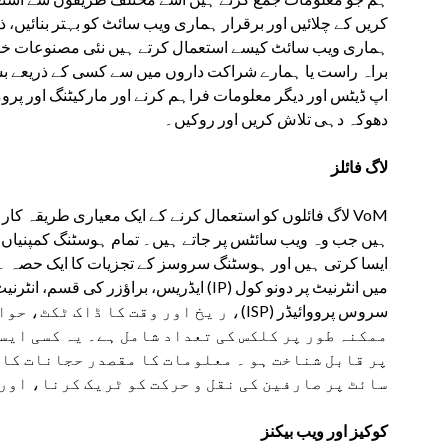
کریں کے چلائیں اور برقرار ہماری ویب سائٹ کو بہتر بنائیں، ذا
ہماری ویب سائٹ کیسے استعمال کرتے ہیں نئی مصنوعات خدم
براہ راست یا ہمارے شراکت داروں میں سے کسی کے ذریعے
اپ ڈیٹس اور دیگر معلومات فراہم کرنے اور مارکیٹنگ اور پ
دھوکہ دہی تلاش کریں اور روکیں۔
لاگ فائلز
لاگ فائلوں کو استعمال کرنے کے ایک معیاری طریقہ کار کی
ہیں جب وہ ویب سائٹس پر جاتے ہیں۔ تمام ہوسٹنگ کمپنیاں
ایسا کرتی ہیں اور ہوسٹنگ سروسز کے تجزیات کا ایک حصہ ۔ 
میں انٹرنیٹ پر دونو کول (IP) ایڈریس، براؤزر کی قسم، انٹرنیٹ
ر یخ اور وقت کا ڈاک ٹکٹ، حوالہ دینے با
ممکنہ طور پر کلکس کی تعداد شامل ہے۔ یہ کسی ایس
پر قابل شناخت ہو ۔ معلومات کا مقصدر حجانات کا 
سائٹ پر صارفین کی نقل و حرکت کو ٹریک کرنا، اور
کوکیز اور ویب بیکنز