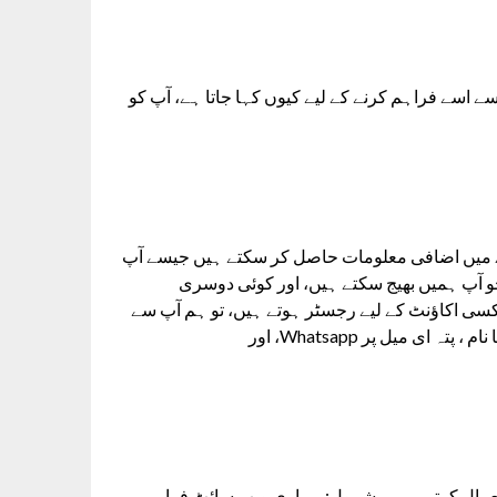
ے اسے فراہم کرنے کے لیے کیوں کہا جاتا ہے، آپ کو
رے میں اضافی معلومات حاصل کر سکتے ہیں جیسے آپ
ات جو آپ ہمیں بھیج سکتے ہیں، اور کوئی دوسری
سی اکاؤنٹ کے لیے رجسٹر ہوتے ہیں، تو ہم آپ سے
ا نام ، پتہ ای میل پر
مال کرتے ہیں، بشمول: ہماری ویب سائٹ فراہم