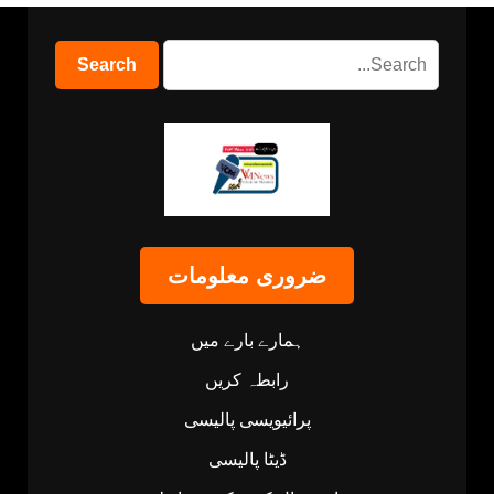
ضروری معلومات
ہمارے بارے میں
رابطہ کریں
پرائیویسی پالیسی
ڈیٹا پالیسی