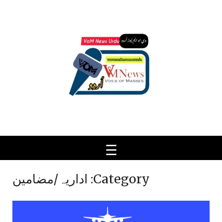
Ski
t
conten
Category:
اداریہ/مضامین