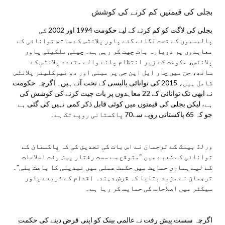
بجلی کی قیمتیں کم کرنے کی کوشش
بجلی کی لاگت کو کم کرنے کے لیے حکومت 1994 اور 2002 کی
پالیسیوں کے تحت لگائے گئے پاور پلانٹس کے ساتھ توانائی کے
معاہدوں پر دوبارہ بات چیت کر رہی ہے۔ چینی ملکیتی پاور
پلانٹس، حکومت کے زیر انتظام چلنے والے متعدد پلانٹس کے
ساتھ، جن میں چار ایل این جی پر مبنی اور دو نیوکلیئر پلانٹس
شامل ہیں، 2015 کی توانائی پالیسی کے تحت آتے ہیں۔ اگرچہ حکومت
نے ابھی تک توانائی کے 22 معاہدوں پر بات چیت کرنے کی کوشش کی
ہے، لیکن بجلی کی قیمتوں میں کوئی قابل ذکر کمی نہیں کی گئی ہے
جو کہ 65 پاکستانی روپے سے70 پاکستانی روپے تک ہے۔
ورلڈ بینک کے ترجمان نے اس بات کی تصدیق کی کہ پاکستان کے
توانائی کے شعبے میں “متوقع سے سست رفتار پیش رفت اصلاحات
کے لیے ہماری حمایت میں حکمت عملی میں تبدیلی کا باعث بنی”۔
ترجمان نے مزید بتایا کہ قرض دہندہ اقدام کے ذریعے پاور
سیکٹر میں اصلاحات کی حمایت کر رہا ہے۔
اگرچہ سست پیش رفت نے عالمی بینک کو اپنی قرض دینے کی حکمت