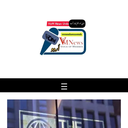
Ski
t
conten