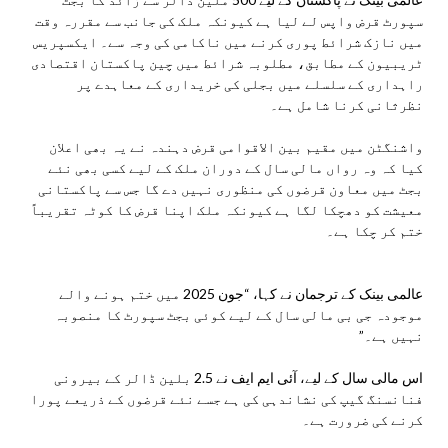
سپورٹ قرض واپس لے لیا ہے کیونکہ ملک کی جانب سے مقررہ وقت
میں نازک شرائط پوری کرنے میں ناکامی کی وجہ سے۔ ایکسپریس
ٹریبیون کے مطابق، مطلوبہ شرائط میں چین پاکستان اقتصادی
راہداری کے سلسلے میں بجلی کی خریداری کے معاہدے پر
نظرثانی کرنا شامل ہے۔
واشنگٹن میں مقیم بین الاقوامی قرض دہندہ نے یہ بھی اعلان
کیا کہ وہ رواں مالی سال کے دوران ملک کے لیے کسی بھی نئے
بجٹ میں معاون قرضوں کی منظوری نہیں دے گا جس سے پاکستانی
معیشت کو دھچکا لگا ہے کیونکہ ملک اپنا قرض کا کوٹہ تقریباً
ختم کر چکا ہے۔
عالمی بینک کے ترجمان نے کہا، “جون 2025 میں ختم ہونے والے
موجودہ جی بی مالی سال کے لیے کوئی بجٹ سپورٹ کا منصوبہ
نہیں ہے۔”
اس مالی سال کے لیے، آئی ایم ایف نے 2.5 بلین ڈالر کے بیرونی
فنانسنگ گیپ کی نشاندہی کی ہے جسے نئے قرضوں کے ذریعے پورا
کرنے کی ضرورت ہے۔