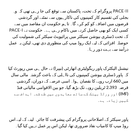
PACE-II پروگرام کے تحت، پاکستان سے توقع کی جا رہی تھی کہ وہ
بجلی کی تقسیم کار کمپنیوں کی ناکارہیوں سے نمٹنے اور گردشی
قرضوں میں اضافے کو کم کرے گا۔ تاہم حکومت ان مقاصد میں سے
کسی ایک کو بھی حاصل کرنے میں ناکام رہی ہے۔ حکومت نے PACE-I
کے تحت ڈسٹری بیوشن سیکٹر میں پرائیویٹ سیکٹر کی شمولیت کی
حوصلہ افزائی کے لیے ایک روڈ میپ کی منظوری دی تھی، لیکن یہ عمل
درآمد سے بہت دور رہا۔
نیشنل الیکٹرک پاور ریگولیٹری اتھارٹی (نیپرا) نے حال ہی میں رپورٹ کیا
کہ پاور ڈسٹری بیوشن کمپنیوں کی نااہلی کے باعث گزشتہ مالی سال
میں 660 ارب روپے کا نقصان ہوا۔ اسی عرصے کے دوران، گردشی
قرضہ 2.393 ٹریلین روپے تک بڑھ گیا، جو بین الاقوامی مالیاتی فنڈ
(IMF) اور ورلڈ بینک کے ساتھ معاہدوں میں طے شدہ اہداف سے
کہیں زیادہ ہے۔
پاور سیکٹر کے اصلاحاتی پروگرام کی پیشرفت کا جائزہ لینے کے لیے اس
روڈ میپ کا کامیاب نفاذ ضروری تھا، لیکن اس پر عمل نہیں کیا گیا۔