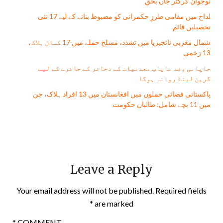
نوجوان کرکٹر جاں بحق
لداخ میں مقامی طرزِ حکمرانی کو مضبوط بنانے کے لیے 17 نئی
تحصیلیں قائم
شمال مغربی نائجیریا میں تشدد، مسلح حملے میں 17 کسان ہلاک،
13 زخمی
جاپانی وفد نایاب معدنیات کے ذخائر کے جائزے کے لیے
گرین لینڈ روانہ ہوگا
پاکستانی فضائی حملوں میں افغانستان میں 13 افراد ہلاک، جن
میں 11 بچے شامل: طالبان حکومت
Leave a Reply
Your email address will not be published.
Required fields
*
are marked
*
COMMENT