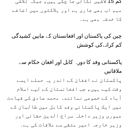
کم 15 لاشیں نکالی جا چکی ہیں، جبکہ تلاشی
مہم اب بھی جاری ہے اور ہلاکتوں میں اضافے
کا خدشہ بھی ہے۔
چین کی پاکستان اور افغانستان کے مابین کشیدگی
کم کرانےکی کوشش
پاکستانی وفد کا دورہ کابل اور افغان حکام سے
ملاقاتیں
پاکستان نے افغان کے اندر یہ حملے ایسے
وقت کیے ہیں، جب افغانستان کے لیے اسلام
آباد کے خصوصی نمائندہ محمد صادق کی قیادت
میں ایک پاکستانی وفد کابل میں طالبان کے
عبوری وزیر داخلہ سراج الدین حقانی اور
وزیر خارجہ امیر متقی سے ملاقات کی ہے۔