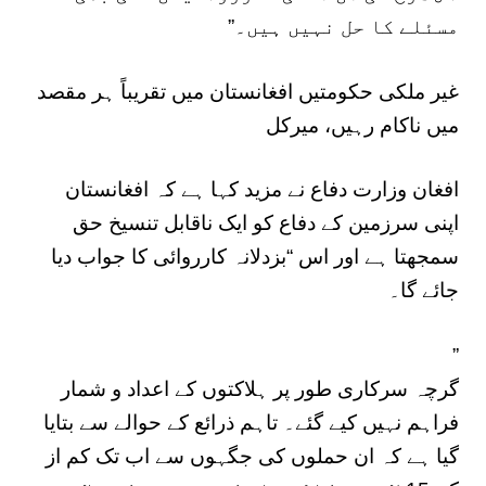
مسئلے کا حل نہیں ہیں۔”
غیر ملکی حکومتیں افغانستان میں تقریباً ہر مقصد
میں ناکام رہیں، میرکل
افغان وزارت دفاع نے مزید کہا ہے کہ افغانستان
اپنی سرزمین کے دفاع کو ایک ناقابل تنسیخ حق
سمجھتا ہے اور اس “بزدلانہ کارروائی کا جواب دیا
جائے گا۔
”
گرچہ سرکاری طور پر ہلاکتوں کے اعداد و شمار
فراہم نہیں کیے گئے۔ تاہم ذرائع کے حوالے سے بتایا
گیا ہے کہ ان حملوں کی جگہوں سے اب تک کم از