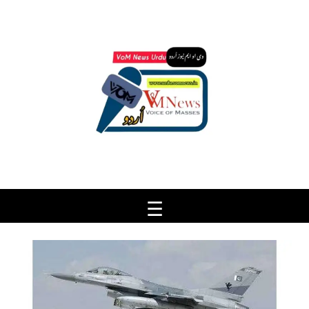
Ski
t
conten