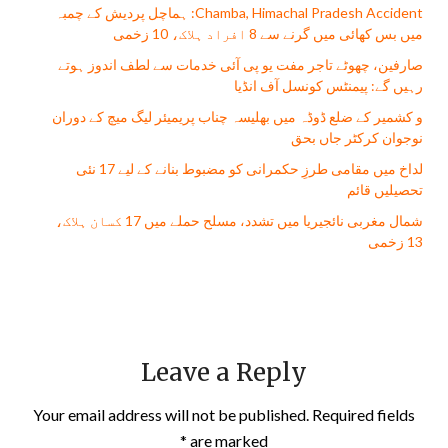
Chamba, Himachal Pradesh Accident: ہماچل پردیش کے چمبہ
میں بس کھائی میں گرنے سے 8 افراد ہلاک، 10 زخمی
صارفین، چھوٹے تاجر مفت يو پی آئی خدمات سے لطف اندوز ہوتے
رہیں گے: پیمنٹس کونسل آف انڈیا
و کشمیر کے ضلع ڈوڈہ میں بھلیسہ چناب پریمیئر لیگ میچ کے دوران
نوجوان کرکٹر جاں بحق
لداخ میں مقامی طرزِ حکمرانی کو مضبوط بنانے کے لیے 17 نئی
تحصیلیں قائم
شمال مغربی نائجیریا میں تشدد، مسلح حملے میں 17 کسان ہلاک،
13 زخمی
Leave a Reply
Your email address will not be published.
Required fields
*
are marked