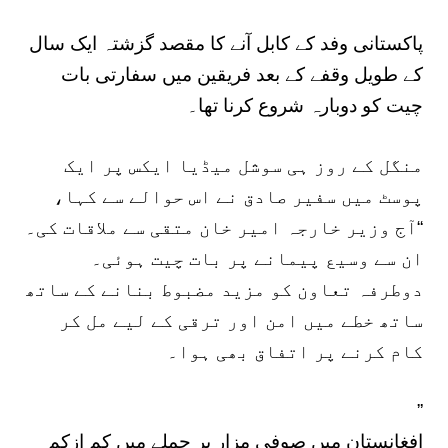
پاکستانی وفد کے کابل آنے کا مقصد گزشتہ ایک سال
کے طویل وقفے کے بعد فریقین میں سفارتی بات
چیت کو دوبارہ شروع کرنا تھا۔
منگل کے روز ہی سوشل میڈیا ایکس پر ایک
پوسٹ میں سفیر صادق نے اس حوالے سے کہا،
“آج وزیر خارجہ امیر خان متقی سے ملاقات کی۔
ان سے وسیع پیمانے پر بات چیت ہوئی۔
دوطرفہ تعاون کو مزید مضبوط بنانے کے ساتھ
ساتھ خطے میں امن اور ترقی کے لیے مل کر
کام کرنے پر اتفاق بھی ہوا۔
”
افغانستان میں صوفی مزار پر حملے میں کم ازکم