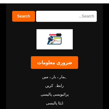
ضروری معلومات
ہمارے بارے میں
رابطہ کریں
پرائیویسی پالیسی
ڈیٹا پالیسی