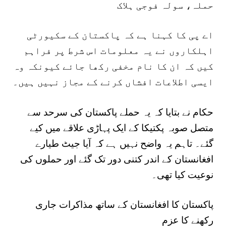
حملہ، سولہ فوجی ہلاک
اے پی کا کہنا ہے کہ پاکستان کے سکیورٹی
اہلکاروں نے یہ معلومات اس شرط پر فراہم
کیں کہ ان کا نام مخفی رکھا جائے کیونکہ وہ
ایسی اطلاعات افشاں کرنے کے مجاز نہیں ہیں۔
حکام نے بتایا کہ یہ حملے پاکستان کی سرحد سے
متصل صوبہ پکتیکا کے ایک پہاڑی علاقے میں کیے
گئے۔ تاہم یہ واضح نہیں ہے کہ آیا جیٹ طیارے
افغانستان کے اندر کتنی دور تک گئے اور حملوں کی
نوعیت کیا تھی۔
پاکستان کا افغانستان کے ساتھ مذاکرات جاری
رکھنے کا عزم