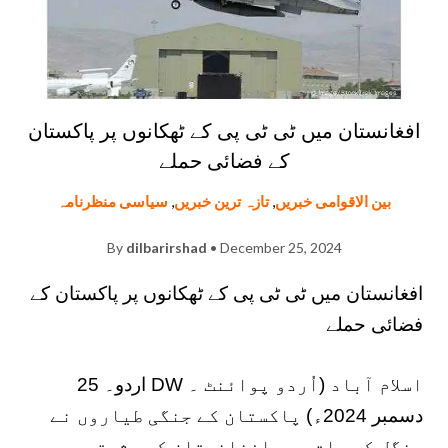
افغانستان میں ٹی ٹی پی کے ٹھکانوں پر پاکستان
کے فضائی حملے
بین الاقوامی خبریں
,
تازہ ترین خبریں
,
سیاسی منظرنامہ
By
dilbarirshad
• December 25, 2024
افغانستان میں ٹی ٹی پی کے ٹھکانوں پر پاکستان کے
فضائی حملے
اسلام آباد (اُردو پوائنٹ ۔ DW اردو۔ 25
دسمبر 2024ء) پاکستان کے جنگی طیاروں نے
منگل کی رات میں افغانستان کے مشرقی صوبہ