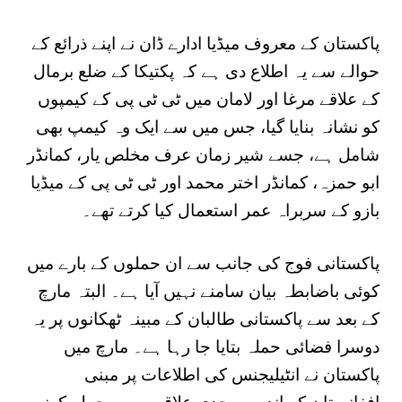
پاکستان کے معروف میڈیا ادارے ڈان نے اپنے ذرائع کے
حوالے سے یہ اطلاع دی ہے کہ پکتیکا کے ضلع برمال
کے علاقے مرغا اور لامان میں ٹی ٹی پی کے کیمپوں
کو نشانہ بنایا گیا، جس میں سے ایک وہ کیمپ بھی
شامل ہے، جسے شیر زمان عرف مخلص یار، کمانڈر
ابو حمزہ، کمانڈر اختر محمد اور ٹی ٹی پی کے میڈیا
بازو کے سربراہ عمر استعمال کیا کرتے تھے۔
پاکستانی فوج کی جانب سے ان حملوں کے بارے میں
کوئی باضابطہ بیان سامنے نہیں آیا ہے۔ البتہ مارچ
کے بعد سے پاکستانی طالبان کے مبینہ ٹھکانوں پر یہ
دوسرا فضائی حملہ بتایا جا رہا ہے۔ مارچ میں
پاکستان نے انٹیلیجنس کی اطلاعات پر مبنی