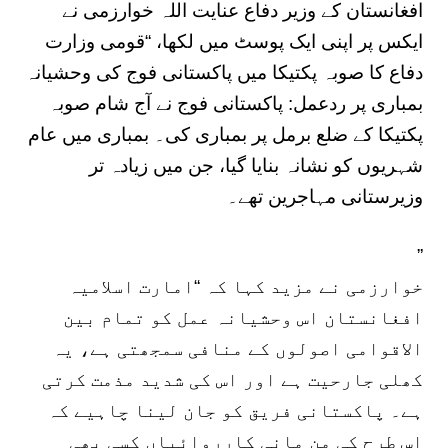
افغانستان کے وزیر دفاع عنایت اللہ خوارزمی نے
ایکس پر اپنی ایک پوسٹ میں لکھا، “قومی وزارت
دفاع کا صوبہ پکتیکا میں پاکستانی فوج کی وحشیانہ
بمباری پر ردعمل: پاکستانی فوج نے آج شام صوبہ
پکتیکا کے ضلع برمل پر بمباری کی۔ بمباری میں عام
شہریوں کو نشانہ بنایا گیا، جن میں زیادہ تر
وزیرستانی مہاجرین تھے۔
”
خوارزمی نے مزید کہا کہ “امارت اسلامیہ
افغانستان اس وحشیانہ عمل کو تمام بین
الاقوامی اصولوں کے منافی سمجھتی ہے، یہ
کھلی جارحیت ہے اور اس کی شدید مذمت کرتی
ہے۔ پاکستانی فریق کو جان لینا چاہیے کہ
اس طرح کی من مانی کارروائیاں کسی بھی