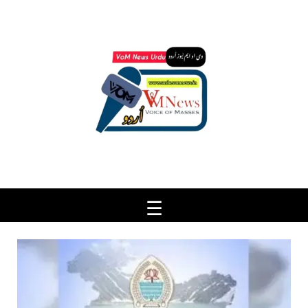
Ski
t
conten