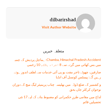
dilbarirshad
Visit Author Website
متعلقہ خبریں
Chamba, Himachal Pradesh Accident: ہماچل پردیش کے چمبہ
میں بس کھائی میں گرنے سے 8 افراد ہلاک، 10 زخمی
صارفین، چھوٹے تاجر مفت يو پی آئی خدمات سے لطف اندوز ہوتے
رہیں گے: پیمنٹس کونسل آف انڈیا
و کشمیر کے ضلع ڈوڈہ میں بھلیسہ چناب پریمیئر لیگ میچ کے دوران
نوجوان کرکٹر جاں بحق
لداخ میں مقامی طرزِ حکمرانی کو مضبوط بنانے کے لیے 17 نئی
تحصیلیں قائم