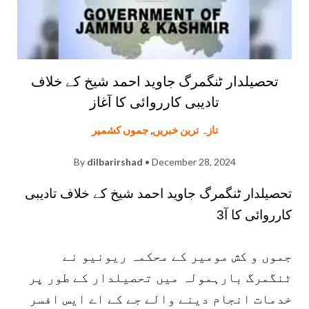
تحصیلدار ٹنگمرگ جاوید احمد شیخ کے خلاف
تادیبی کارروائی کا آغاز
تازہ ترین خبریں
,
جموں کشمیر
By
dilbarirshad
• December 28, 2024
تحصیلدار ٹنگمرگ جاوید احمد شیخ کے خلاف تادیبی
کارروائی کا آ3
جموں و کش مومیر کے محکمہ ریونیو نے
ٹنگمرگ بارہمولہ میں تحصیلدار کے طور پر
خدمات انجام دینے والے جے کے اے ایس افسر