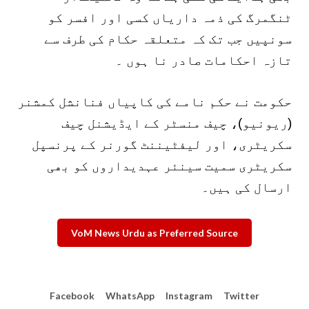
ٹنگمرگ کی ذمہ داریاں کسی اور افسر کو
سونپیں جب تک کہ متعلقہ حکام کی طرف سے
تازہ احکامات صادر نا ہوں ۔
حکومت نے حکم نامے کی کاپیاں فنانشل کمشنر
(ریونیو)، چیف منسٹر کے ایڈیشنل چیف
سکریٹری، اور لیفٹیننٹ گورنر کے پرنسپل
سکریٹری سمیت سینئر عہدیداروں کو بھی
ارسال کی ہیں۔
VoM News Urdu as Preferred Source
Facebook
WhatsApp
Instagram
Twitter