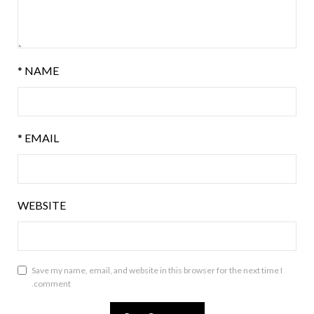
*
NAME
*
EMAIL
WEBSITE
Save my name, email, and website in this browser for the next time I
comment.