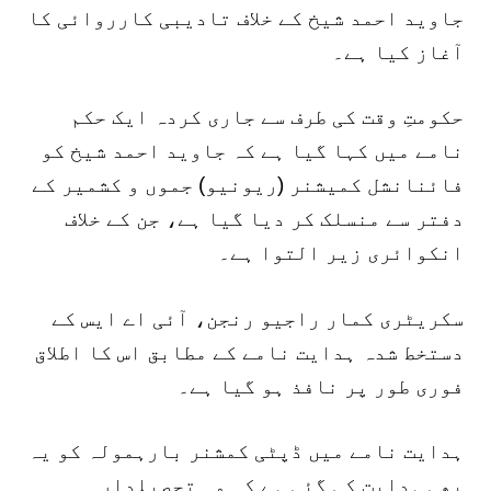
جاوید احمد شیخ کے خلاف تادیبی کارروائی کا
آغاز کیا ہے۔
حکومتِ وقت کی طرف سے جاری کردہ ایک حکم
نامے میں کہا گیا ہے کہ جاوید احمد شیخ کو
فائنانشل کميشنر (ریونیو) جموں و کشمیر کے
دفتر سے منسلک کر دیا گیا ہے، جن کے خلاف
انکوائری زیر التوا ہے۔
سکریٹری کمار راجیو رنجن، آئی اے ایس کے
دستخط شدہ ہدایت نامے کے مطابق اس کا اطلاق
فوری طور پر نافذ ہو گیا ہے۔
ہدایت نامے میں ڈپٹی کمشنر بارہمولہ کو یہ
بھی ہدایت کی گئی ہے کہ وہ تحصیلدار