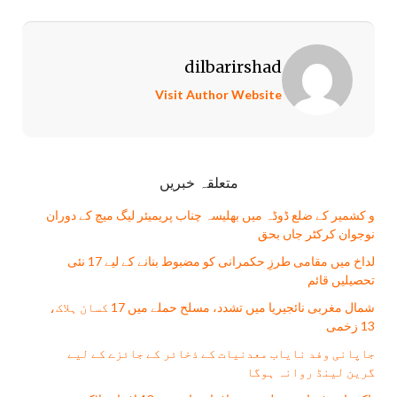
dilbarirshad
Visit Author Website
متعلقہ خبریں
و کشمیر کے ضلع ڈوڈہ میں بھلیسہ چناب پریمیئر لیگ میچ کے دوران
نوجوان کرکٹر جاں بحق
لداخ میں مقامی طرزِ حکمرانی کو مضبوط بنانے کے لیے 17 نئی
تحصیلیں قائم
شمال مغربی نائجیریا میں تشدد، مسلح حملے میں 17 کسان ہلاک،
13 زخمی
جاپانی وفد نایاب معدنیات کے ذخائر کے جائزے کے لیے
گرین لینڈ روانہ ہوگا