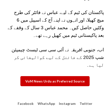
پاکستان کی ٹیم کے لیے، عباس نے فائٹر کی طرح
میچ کھیلا، اور انہوں نے اپنے آج کے اسپیل میں 6
وکٹیں حاصل کیں۔ محمد عباس 3 سال کے وقفے کے
بعد پاکیستانی ٹیم میں کھیل رہے تھے۔
اب، جنوبی افریقہ نے آئی سی سی ٹیسٹ چیمپئن
شپ 2025 کے فائنل کے لیے کوالیفائی کر
لیا ہے۔
VoM News Urdu as Preferred Source
Facebook
WhatsApp
Instagram
Twitter