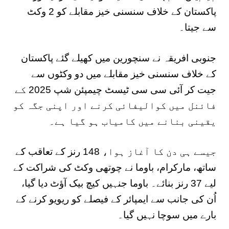
پاکستان کے خلاف سنسنی خیز مقابلے کو 2 وکٹ
سے جیتا۔
جنوبی افریقہ نے سنچورین میں کھیلے گئے پاکستان
کے خلاف سنسنی خیز مقابلے میں دو وکٹوں سے
جیت کر آئی سی سی ٹیسٹ چیمپئن شپ 2025 کے
فائنل میں کوالیفائی کرنے اور اپنی جگہ کو
یقینی بنانے میں کامیاب ہو گیا ہے۔
جیسے ہی دن کا آغاز ہوا، 148 رنز کے تعاقب کے
ساتھ، مارکرام، باوما نے چوتھی وکٹ کی شراکت کے
لیے 37 رنز بنائے۔ باوما جنہیں کیچ بیک آؤٹ دیا گیا،
اُن کی جانب سے ایمپائر کے فیصلے کو ریویو کرنے کے
بارے میں سوچا نہیں گیا۔