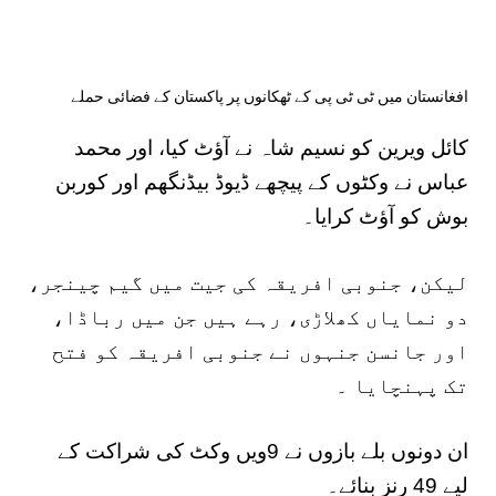
افغانستان میں ٹی ٹی پی کے ٹھکانوں پر پاکستان کے فضائی حملے
کائل ویرین کو نسیم شاہ نے آؤٹ کیا، اور محمد
عباس نے وکٹوں کے پیچھے ڈیوڈ بیڈنگھم اور کوربن
بوش کو آؤٹ کرایا۔
لیکن، جنوبی افریقہ کی جیت میں گیم چینجر،
دو نمایاں کھلاڑی، رہے ہیں جن میں رباڈا،
اور جانسن جنہوں نے جنوبی افریقہ کو فتح
تک پہنچایا ۔
ان دونوں بلے بازوں نے 9ویں وکٹ کی شراکت کے
لیے 49 رنز بنائے۔