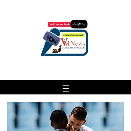
Ski
t
conten