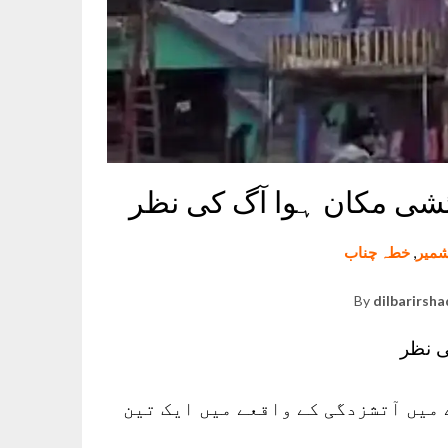
ئشی مکان ہوا آگ کی نظر
میر
,
خطہ چناب
By
dilbarirsha
ی نظر
 میں آتشزدگی کے واقعے میں ایک تین