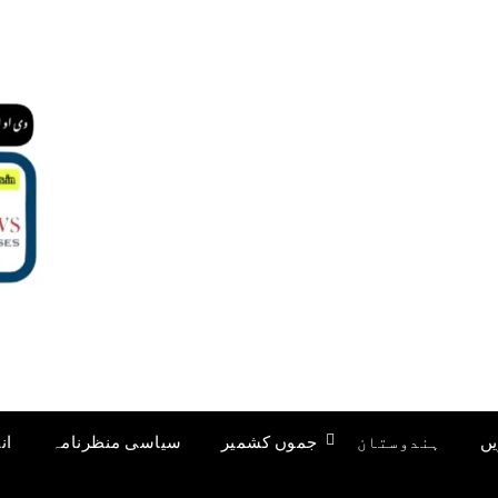
یں
ہندوستان
جموں کشمیر
سیاسی منظرنامہ
ان