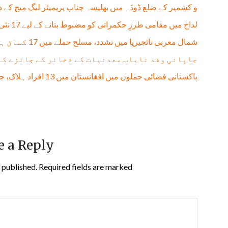
و کشمیر کے ضلع ڈوڈہ میں بھلیسہ چناب پریمیئر لیگ میچ کے 
لداخ میں مقامی طرزِ حکمرانی کو مضبوط بنانے کے لیے 17 نئی تحصیلیں قائم
شمال مغربی نائجیریا میں تشدد، مسلح حملے میں 17 کسان ہلاک، 13 زخمی
جاپانی وفد نایاب معدنیات کے ذخائر کے جائزے کے
پاکستانی فضائی حملوں میں افغانستان میں 13 افراد ہلاک، جن میں 11 بچے شامل: طالبان حکومت
e a Reply
 published.
Required fields are marked