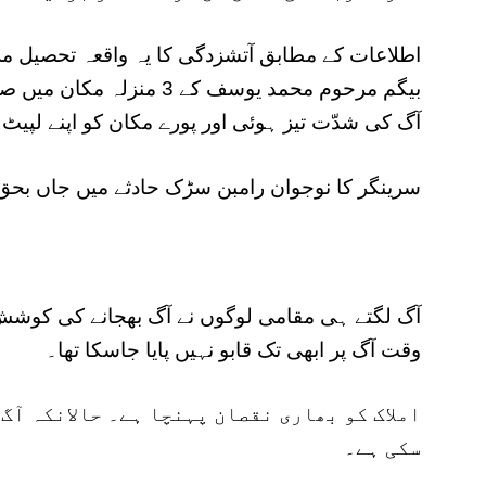
اطلاعات کے مطابق آتشزدگی کا یہ واقعہ تحصیل مر
بیگم مرحوم محمد یوسف کے 3 
آگ کی شدّت تیز ہوئی اور پورے مکان کو اپنے لپیٹ 
سرینگر کا نوجوان رامبن سڑک حادثے میں جاں بحق؛ 
آگ لگتے ہی مقامی لوگوں نے آگ بھجانے کی کوشش
وقت آگ پر ابھی تک قابو نہیں پایا جاسکا تھا۔
املاک کو بھاری نقصان پہنچا ہے۔ حالانکہ آگ
سکی ہے۔