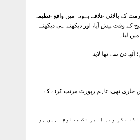
مت کے بالائی علاقے بہوتہ میں واقع عطیمہ
منزلہ مکان میں صبح کے وقت پیش آیا، اور دیکھتے ہی دیکھتے
میں لیا۔
آٹھ دن سے تھا لاپتہ
 جاری تھی، تاہم رپورٹ مرتب کرنے کے
 لگنے کی وجہ ابھی تک معلوم نہیں ہو