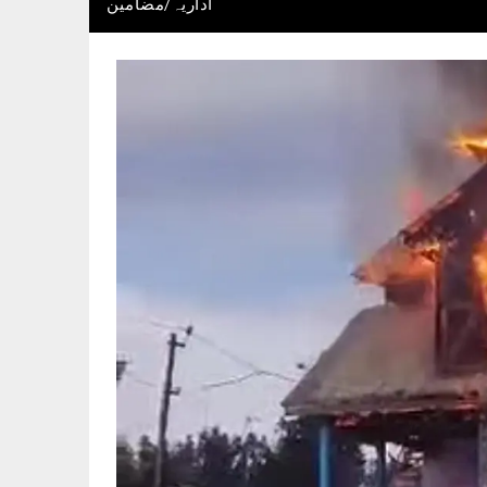
اداریہ/مضامین