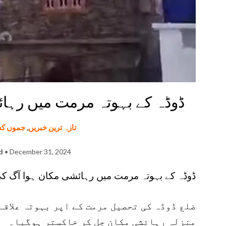
ڈوڈہ کے بہوتہ مرمت میں رہا
تازہ ترین خبریں
,
جموں کش
d
• December 31, 2024
ڈوڈہ کے بہوتہ مرمت میں رہائشی مکان ہوا آگ ک
ضلع ڈوڈہ کی تحصیل مرمت کے اپر بہوتہ علاقے
منزلہ رہائشی مکان جل کر خاکستر ہوگیا۔