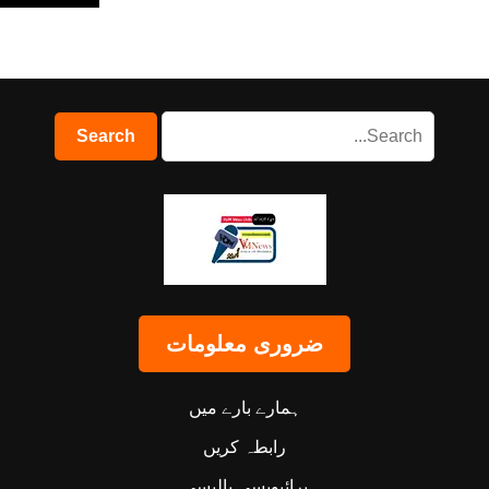
ضروری معلومات
ہمارے بارے میں
رابطہ کریں
پرائیویسی پالیسی