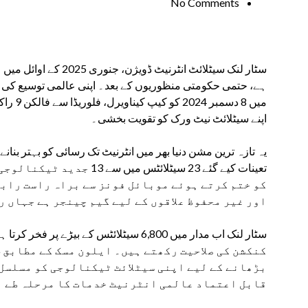
No Comments
سٹار لنک سیٹلائٹ انٹرنی
ہے، حتمی حکومتی منظوریوں کے بعد۔ اپنی عالمی توسیع کی
اپنے سیٹلائٹ نیٹ ورک کو تقویت بخشی۔
تعینات کیے گئے 23 سیٹلائٹس
کو ختم کرتے ہوئے موبائل فونز سے براہ راست رابط
اور غیر محفوظ علاقوں کے لیے گیم چینجر ہے جہاں 
کنکشن کی صلاحیت رکھتے ہیں۔ ایلون مسک کے مطابق،
بڑھانے کے لیے اپنی سیٹلائٹ ٹیکنالوجی کو مسلسل 
قابل اعتماد عالمی انٹرنیٹ خدمات کا مرحلہ طے ہ