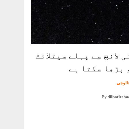
لانچ سے پہلے سیٹلائٹ
 بڑھا سکتا ہے
نالوجی
By
dilbarirsha