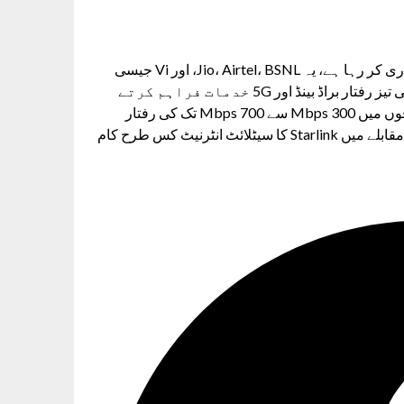
جیسے ہی Starlink ہندوستانی مارکیٹ میں داخل ہونے کی تیاری کر رہا ہے، یہ Jio، Airtel، BSNL، اور Vi جیسی
قائم شدہ ٹیلی کام کمپنیوں سے مقابلہ کرے گا، جو پہلے سے ہی تیز رفتار براڈ بینڈ اور 5G خدمات فراہم کرتے
ہیں۔ Jio اور Airtel کے 5G نیٹ ورکس فی الحال منتخب علاقوں میں 300 Mbps سے 700 Mbps تک کی رفتار
فراہم کرتے ہیں، اس بارے میں سوالات اٹھاتے ہیں کہ اس کے مقابلے میں Starlink کا سیٹلائٹ انٹرنیٹ کس طرح کام