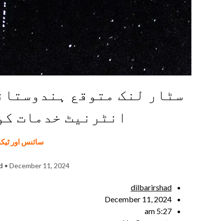
سٹار لنک متوقع ہندوستانی 
انٹرنیٹ خدمات کو
سائنس اور ٹیک
d
• December 11, 2024
dilbarirshad
December 11, 2024
5:27 am