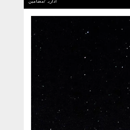
اداریہ/مضامین