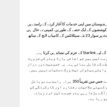
ٹ ڈویژن، جنوری 2025 کے اوائل میں ہندوستان میں اپنی خدمات کا آغاز کرنے کے راستے پر.
 کوششوں کے ایک حصے کے طور پر، کمپنی نے حال ہی
میں 8 دسمبر 2024 کو کیپ کیناویرل، فلوریڈا سے فالکن 9 راکٹ پر سوار 23 نئے سیٹلائٹس کے کامیاب لانچ کے ساتھ
یہ تازہ ترین مشن دنیا بھر میں انٹرنیٹ تک رسائی کو بہتر بنانے کے لیے Starlink کے عزم کی نشاندہی کرتا ہے۔
 میں سے 13 جدید ٹیکنالوجی سے لیس ہیں جو اضافی ہارڈ ویئر کی ضرورت
ے کے قابل بناتی ہے۔ یہ خصوصیت دور دراز
روایتی سیلولر نیٹ ورک دستیاب نہیں ہیں۔
سٹار لنک اب مدار میں 6,800 سیٹلائٹس کے بیڑے پر فخر کرتا ہے، جس میں تقریباً 350 براہ راست سے موبائل
 کمپنی صلاحیت، رفتار، اور کارکردگی کو
آگے بڑھا رہی ہے، جس سے تیز تر، زیادہ
و رہا ہے۔