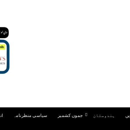
یں
ہندوستان
جموں کشمیر
سیاسی منظرنامہ
ان