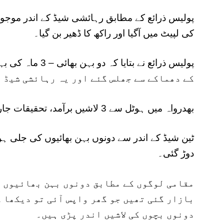
پولیس ذرائع کے مطابق رہائشی شیڈ کے اندر موجود 
کی لپیٹ میں آگیا اور راکھ کا ڈھیر بن گیا۔
کے دھماکے سے جھلس گئے اور یہ رہائشی شیڈ 
بھدرواہ میں ہوٹل سے 3 لاشیں برآمد، تحقیقات جاری: ایس ایس پی ڈوڈہ
ٹین شیڈ کے اندر سے دونوں بہن بھائیوں کی جلی ہ
دوڑ گئی۔
مقامی لوگوں کے مطابق دونوں بہن بھائیوں ک
بازار گئی تھیں جو گھر واپس آئی تو دیکھا ک
دونوں بچوں کی لاشیں اندر پڑی ہیں۔