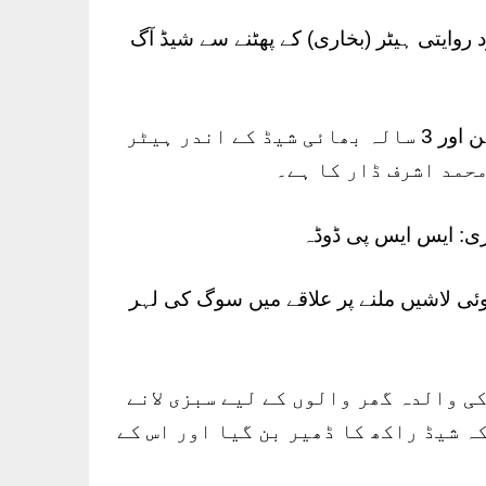
روایتی ہیٹر (بخاری) کے پھٹنے سے شیڈ آگ
پولیس ذرائع نے بتایا کہ دو بہن بھائی – 3 ماہ کی بہن اور 3 سالہ بھائی شیڈ کے اندر ہیٹر
محمد اشرف ڈار کا ہے۔
وئی لاشیں ملنے پر علاقے میں سوگ کی لہر
ی والدہ گھر والوں کے لیے سبزی لانے
ہ شیڈ راکھ کا ڈھیر بن گیا اور اس کے