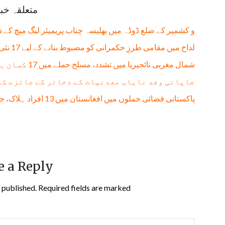
متعلقہ خب
و کشمیر کے ضلع ڈوڈہ میں بھلیسہ چناب پریمیئر لیگ میچ کے 
لداخ میں مقامی طرزِ حکمرانی کو مضبوط بنانے کے لیے 17 نئی تحصیلیں قائم
شمال مغربی نائجیریا میں تشدد، مسلح حملے میں 17 کسان ہلاک، 13 زخمی
جاپانی وفد نایاب معدنیات کے ذخائر کے جائزے کے
پاکستانی فضائی حملوں میں افغانستان میں 13 افراد ہلاک، جن میں 11 بچے شامل: طالبان حکومت
e a Reply
 published.
Required fields are marked