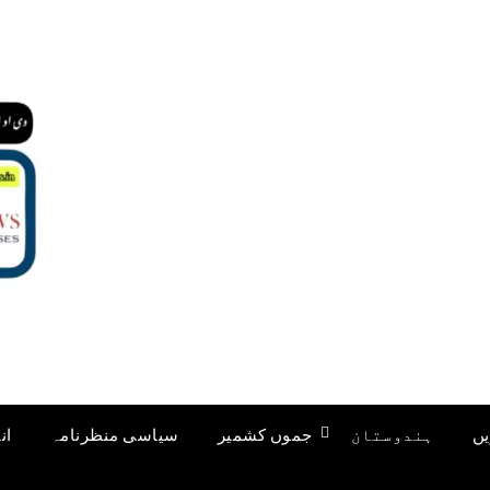
یں
ہندوستان
جموں کشمیر
سیاسی منظرنامہ
ان