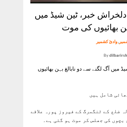
لخراش خبر، ٹین شیڈ میں
ہن بھائیوں کی موت
میر
,
وادئ کشمیر
By
dilbarirs
میں آگ لگنے سے دو نابالغ بہن بھائیوں
ارہمولہ ضلع کے ٹنگمرگ کے فیروز پورہ علاقے
بچوں کی جھلس کر موت ہو گئی ہے۔