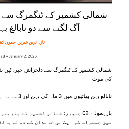
شمالی کشمیر کے ٹنگمرگ سے د
آگ لگنے سے دو نابالغ ب
تازہ ترین خبریں
,
جموں کش
had
• January 2, 2025
شمالی کشمیر کے ٹنگمرگ سے دلخراش خبر، ٹین شیڈ 
کی موت
نابالغ بہن بھائیوں میں 3 ماہ کی بہن اور 3 سالہ بھائی شامل ہیں
بارہمولہ، 02 جنوری: شمالی کشمیر کے ب
میں جمعرات کو ایک ہی خاندان کے دو نابالغ 