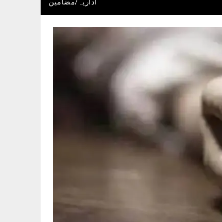
اداریہ/مضامین