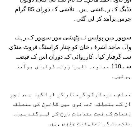
دڈبگ کے رہائشی ہیں۔ تلاشی کے دوران 85 گرام
چرس برآمد کر لی گئی۔
سوپور میں پولیس نے پٹھشی مور سوپور کے رہنے
والے ماجد اشرف خان کو چنار کراسنگ فروٹ منڈی
سے گرفتار کیا۔ کارروائی کے دوران اس کے قبضے
سے 110 ممنوعہ الپرازولم گولیاں برآمد
ہوئیں۔
تمام ملزمان کو گرفتار کر لیا گیا ہے، اور
ان کے متعلقہ تھانوں میں قانون کی متعلقہ
دفعات کے تحت مقدمات درج کر لیے گئے ہیں۔
مقدمات کی تحقیقات جاری ہیں۔