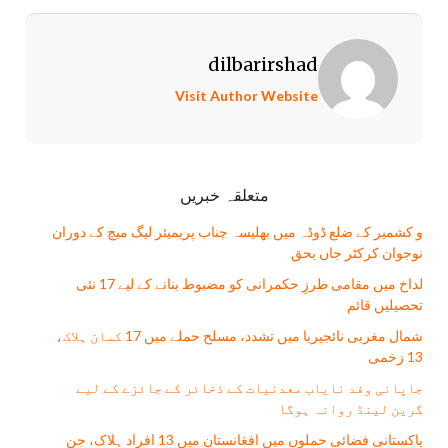
dilbarirshad
Visit Author Website
متعلقہ خبریں
و کشمیر کے ضلع ڈوڈہ میں بھلیسہ چناب پریمیئر لیگ میچ کے دوران
نوجوان کرکٹر جاں بحق
لداخ میں مقامی طرزِ حکمرانی کو مضبوط بنانے کے لیے 17 نئی
تحصیلیں قائم
شمال مغربی نائجیریا میں تشدد، مسلح حملے میں 17 کسان ہلاک،
13 زخمی
جاپانی وفد نایاب معدنیات کے ذخائر کے جائزے کے لیے
گرین لینڈ روانہ ہوگا
پاکستانی فضائی حملوں میں افغانستان میں 13 افراد ہلاک، جن