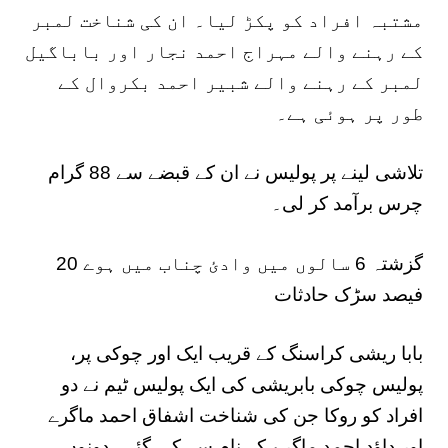
مشتبہ افراد کو پکڑ لیا۔ ان کی شناخت لمبر
کے رہنے والے مہراج احمد نجار اور باباگیل
لمبر کے رہنے والے شبیر احمد بکروال کے
طور پر ہوئی ہے۔
تلاشی لینے پر پولیس نے ان کے قبضے سے 88 گرام
چرس برآمد کر لی۔
گزشتہ 6 سالوں میں وادئ چناب میں ہوے 20
فیصد سڑک حادثات
بابا ریشی کراسنگ کے قریب ایک اور چوکی پر،
پولیس چوکی بابریشی کی ایک پولیس ٹیم نے دو
افراد کو روکا جن کی شناخت اشفاق احمد ماگرے
اور داؤد احمد ماگرے کے نام سے کی گئی، دونوں