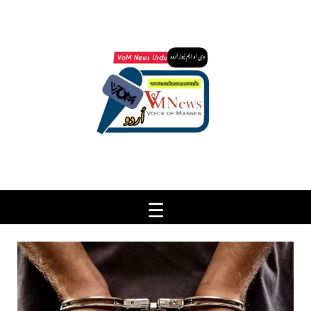
Ski
t
conten