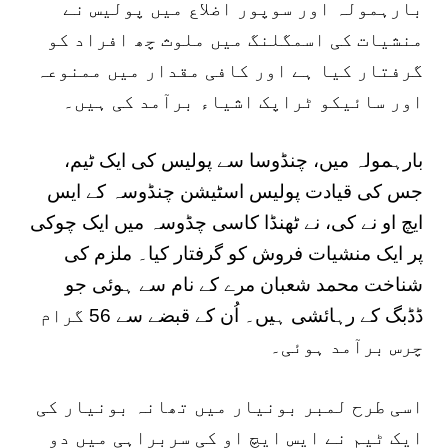
بارہمولہ اور سوپور اضلاع میں پولیس نے
منشیات کی اسمگلنگ میں ملوث چھ افراد کو
گرفتار کیا ہے اور کافی مقدار میں ممنوعہ
اور سائیکو ٹراپک اشیاء برآمد کی ہیں۔
بارہمولہ میں، چنڈوسا سے پولیس کی ایک ٹیم،
جس کی قیادت پولیس اسٹیشن چنڈوسہ کے ایس
ایچ او نے کی، نے ٹھنڈا کاسی چڈوسہ میں ایک چوکی
پر ایک منشیات فروش کو گرفتار کیا۔ ملزم کی
شناخت محمد شعبان مرے کے نام سے ہوئی جو
ڈڈبگ کے رہائشی ہیں۔ اُن کے قبضے سے 56 گرام
چرس برآمد ہوئی۔
اسی طرح لمبر بونیار میں تھانہ بونیار کی
ایک ٹیم نے ایس ایچ او کی سربراہی میں دو