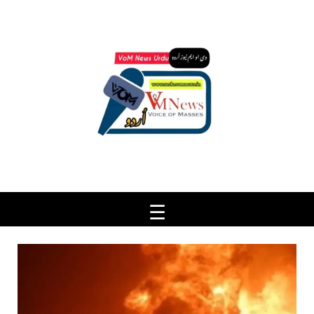
Ski
t
conten