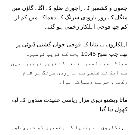
جموں و کشمیر کے راجوری ضلع کے اگلے گاؤں میں
منگل کے روز بارودی سرنگ کے دھماکے میں کم از
کم چھ فوجی اہلکار زخمی ہو گئے۔
اہلکاروں نے بتایا کہ فوجی جوان گشتی ڈیوٹی پر
تھے جب صبح 10.45 بجے کے قریب نوشہرہ
سیکٹر میں کھمبہ قلعہ کے قریب فوجیوں میں
سے ایک نے غلطی سے بارودی سرنگ پر قدم
رکھا، جس سے دھماکہ ہوا۔
ماتا ویشنو دیوی مزار ریاسی عقیدت مندوں کے لیے
کھول دیا گیا
اہلکاروں نے بتایا کہ زخمیوں کو فوری طور