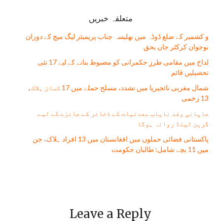
متعلقہ خبریں
و کشمیر کے ضلع ڈوڈہ میں بھلیسہ چناب پریمیئر لیگ میچ کے دوران
نوجوان کرکٹر جاں بحق
لداخ میں مقامی طرزِ حکمرانی کو مضبوط بنانے کے لیے 17 نئی
تحصیلیں قائم
شمال مغربی نائجیریا میں تشدد، مسلح حملے میں 17 کسان ہلاک،
13 زخمی
جاپانی وفد نایاب معدنیات کے ذخائر کے جائزے کے لیے
گرین لینڈ روانہ ہوگا
پاکستانی فضائی حملوں میں افغانستان میں 13 افراد ہلاک، جن
میں 11 بچے شامل: طالبان حکومت
Leave a Reply