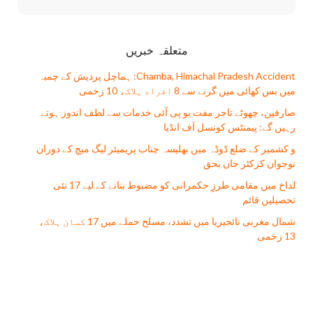
متعلقہ خبریں
Chamba, Himachal Pradesh Accident: ہماچل پردیش کے چمبہ
میں بس کھائی میں گرنے سے 8 افراد ہلاک، 10 زخمی
صارفین، چھوٹے تاجر مفت يو پی آئی خدمات سے لطف اندوز ہوتے
رہیں گے: پیمنٹس کونسل آف انڈیا
و کشمیر کے ضلع ڈوڈہ میں بھلیسہ چناب پریمیئر لیگ میچ کے دوران
نوجوان کرکٹر جاں بحق
لداخ میں مقامی طرزِ حکمرانی کو مضبوط بنانے کے لیے 17 نئی
تحصیلیں قائم
شمال مغربی نائجیریا میں تشدد، مسلح حملے میں 17 کسان ہلاک،
13 زخمی