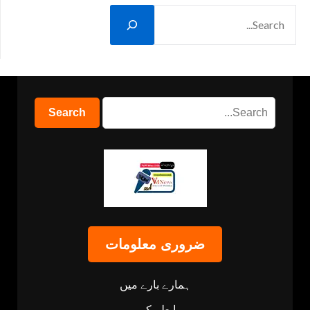
ضروری معلومات
ہمارے بارے میں
رابطہ کریں