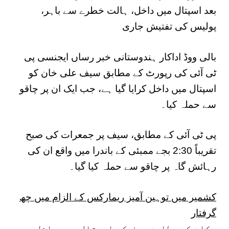
بعد اسپتال میں داخل، ہالت خطرے سے باہر،
پولیس کی تفتیش جاری
بالی ووڈ اداکار ہندوستانی خبر رساں ایجنسی پی
ٹی آئی کی رپورٹ کے مطابق سیف علی خان کو
اسپتال میں داخل کرایا گیا ہے، جب ایک ان پر چاقو
سے حملہ کیا۔
پی ٹی آئی کے مطابق، سیف پر جمعرات کی صبح
تقریباً 2:30 بجے ممبئی کے باندرا میں واقع ان کی
رہائش گاہ پر چاقو سے حملہ کیا گیا۔
کشمیر میں توہین آمیز ریمارکس کے الزام میں چھ
گرفتار
حکام کے مطابق سیف کو اسپتال میں داخل