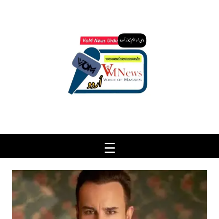
Ski
t
conten