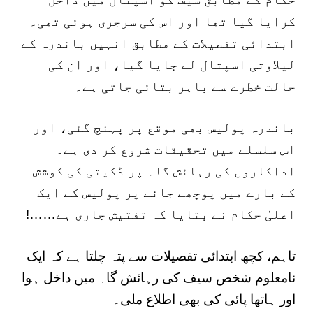
کرایا گیا تھا اور اس کی سرجری ہوئی تھی۔
ابتدائی تفصیلات کے مطابق انہیں باندرہ کے
لیلاوتی اسپتال لے جایا گیا، اور ان کی
حالت خطرے سے باہر بتائی جاتی ہے۔
باندرہ پولیس بھی موقع پر پہنچ گئی، اور
اس سلسلے میں تحقیقات شروع کر دی ہے۔
اداکاروں کی رہائش گاہ پر ڈکیتی کی کوشش
کے بارے میں پوچھے جانے پر پولیس کے ایک
اعلیٰ حکام نے بتایا کہ تفتیش جاری ہے……!
تاہم، کچھ ابتدائی تفصیلات سے پتہ چلتا ہے کہ ایک
نامعلوم شخص سیف کی رہائش گاہ میں داخل ہوا
اور ہاتھا پائی کی بھی اطلاع ملی۔