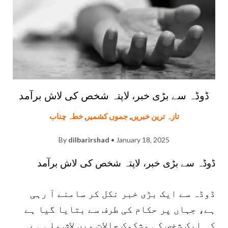
ڈوڈہ سے بڑی خبر، لاپتہ شخص کی لاش برآمد
تازہ ترین خبریں
,
جموں کشمیر
,
خطہ چناب
By
dilbarirshad
• January 18, 2025
ڈوڈہ سے بڑی خبر، لاپتہ شخص کی لاش برآمد
ڈوڈہ سے ایک بڑی خبر نکل کر سامنے آ رہی
ہے، جہاں پر حکام کی طرف سے بتایا گیا ہے
کہ ایک شخص کی مشکوک حالاتِ میں لاش ملی ہے۔