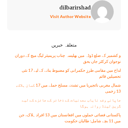
dilbarirshad
Visit Author Website
متعلقہ خبریں
و کشمیر کے ضلع ڈوڈہ میں بھلیسہ چناب پریمیئر لیگ میچ کے دوران
نوجوان کرکٹر جاں بحق
لداخ میں مقامی طرزِ حکمرانی کو مضبوط بنانے کے لیے 17 نئی
تحصیلیں قائم
شمال مغربی نائجیریا میں تشدد، مسلح حملے میں 17 کسان ہلاک،
13 زخمی
جاپانی وفد نایاب معدنیات کے ذخائر کے جائزے کے لیے
گرین لینڈ روانہ ہوگا
پاکستانی فضائی حملوں میں افغانستان میں 13 افراد ہلاک، جن
میں 11 بچے شامل: طالبان حکومت