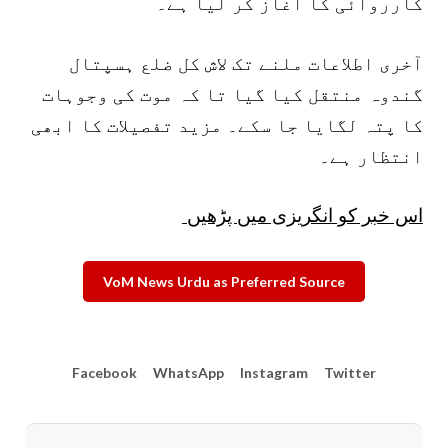
کارروائی کا آغاز کر لیا ہے۔
آخری اطلاعات ملنے تک لاش کل ضلع ہسپتال
گندوہ منتقل کیا گیا تا کہ موت کی وجوہات
کا پتہ لگایا جا سکے۔ مزید تفصیلات کا ابھی
انتظار ہے۔
اس خبر کو انگریزی میں پڑھیں
VoM News Urdu as Preferred Source
Facebook
WhatsApp
Instagram
Twitter