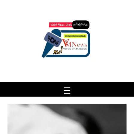
Ski
t
conten