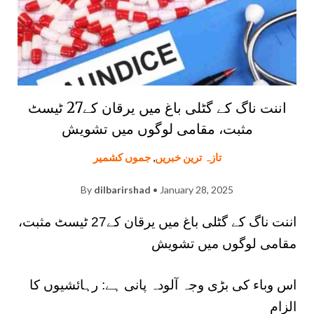
اننت ناگ کے گٹلی باغ میں یرقان کے27 ٹیسٹ
مثبت، مقامی لوگوں میں تشویش
تازہ ترین خبریں
,
جموں کشمیر
By
dilbarirshad
• January 28, 2025
اننت ناگ کے گٹلی باغ میں یرقان کے27 ٹیسٹ مثبت،
مقامی لوگوں میں تشویش
اس وباء کی بڑی وجہ آلودہ پانی ہے: رہائشیوں کا
الزام