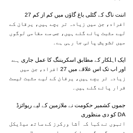
اننت ناگ کے گٹلی باغ گاؤں میں کم از کم 27
افراد، جن میں زیادہ تر بچے ہیں، یرقان کے
لیے مثبت پائے گئے ہیں، جس سے مقامی لوگوں
میں تشویش پائی جا رہی ہے۔
ایک اہلکار کے مطابق اسکریننگ کا عمل جاری ہے،
اور اب تک اس علاقے میں 27 افراد، جن میں
زیادہ تر بچے ہیں، یرقان کے لیے مثبت ٹیسٹ
قرار پائے گئے ہیں۔
جموں کشمیر حکومت نے ملازمین کے لیے ریوائزڈ
DA کو دی منظوری
انہوں نے کہا کہ آشا ورکرز کے ساتھ میڈیکل
ٹیمیں گھر گھر جا کر بیداری مہم چلا رہی ہیں