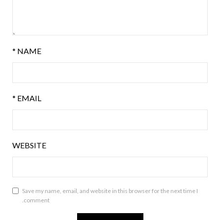
*
NAME
*
EMAIL
WEBSITE
Save my name, email, and website in this browser for the next time I
comment.