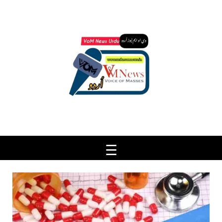
Ski
t
conten