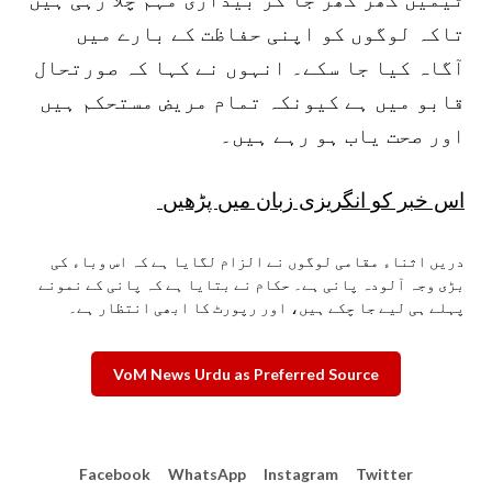
تاکہ لوگوں کو اپنی حفاظت کے بارے میں
آگاہ کیا جا سکے۔ انہوں نے کہا کہ صورتحال
قابو میں ہے کیونکہ تمام مریض مستحکم ہیں
اور صحت یاب ہو رہے ہیں۔
اس خبر کو انگریزی زبان میں پڑھیں
دریں اثناء مقامی لوگوں نے الزام لگایا ہے کہ اس وباء کی
بڑی وجہ آلودہ پانی ہے۔ حکام نے بتایا ہے کہ پانی کے نمونے
پہلے ہی لیے جا چکے ہیں، اور رپورٹ کا ابھی انتظار ہے۔
VoM News Urdu as Preferred Source
Facebook
WhatsApp
Instagram
Twitter