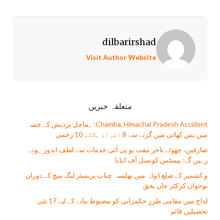
dilbarirshad
Visit Author Website
متعلقہ خبریں
Chamba, Himachal Pradesh Accident: ہماچل پردیش کے چمبہ
میں بس کھائی میں گرنے سے 8 افراد ہلاک، 10 زخمی
صارفین، چھوٹے تاجر مفت يو پی آئی خدمات سے لطف اندوز ہوتے
رہیں گے: پیمنٹس کونسل آف انڈیا
و کشمیر کے ضلع ڈوڈہ میں بھلیسہ چناب پریمیئر لیگ میچ کے دوران
نوجوان کرکٹر جاں بحق
لداخ میں مقامی طرزِ حکمرانی کو مضبوط بنانے کے لیے 17 نئی
تحصیلیں قائم