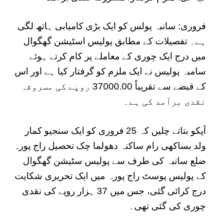
فروری: سانبہ پولس کو ایک بڑی کامیابی ہاتھ لگی
ہے۔ تفصیلات کے مطابق پولیس اسٹیشن گھگوال
میں درج ایک چوری کے معاملے پر کام کرتے ہوئے
سامبہ پولیس نے ایک ملزم کو گرفتار کیا ہے اور اس
کے قبضے سے تقریباً 37000.00 روپے کی مسروقہ
نقدی برآمد کی ہے۔
آپکو بتاتے چلیں کہ 25 فروری کو ایک سنجیو کمار
ولد بساکھی رام ساکنہ دھولما چک تحصیل راج پورہ
ضلع سانبہ کی طرف سے پولیس سٹیشن گھگوال
کے پولیس پوسٹ راج پورہ میں ایک تحریری شکایت
درج کرائی گئی، جس میں 37 ہزار روپے کی نقدی
چوری کی گئی تھی۔