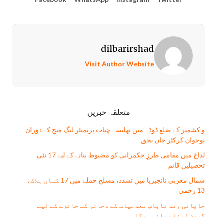
dilbarirshad
Visit Author Website
متعلقہ خبریں
و کشمیر کے ضلع ڈوڈہ میں بھلیسہ چناب پریمیئر لیگ میچ کے دوران
نوجوان کرکٹر جاں بحق
لداخ میں مقامی طرزِ حکمرانی کو مضبوط بنانے کے لیے 17 نئی
تحصیلیں قائم
شمال مغربی نائجیریا میں تشدد، مسلح حملے میں 17 کسان ہلاک،
13 زخمی
جاپانی وفد نایاب معدنیات کے ذخائر کے جائزے کے لیے
گرین لینڈ روانہ ہوگا