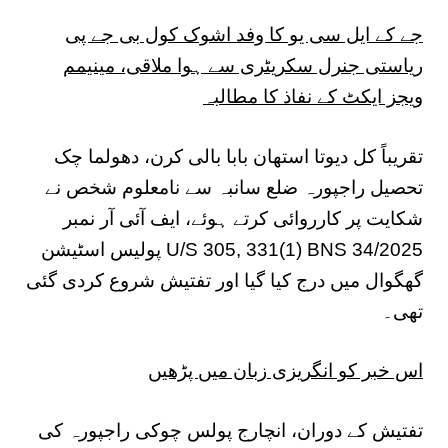
جے کے ایل سی یو کا وفد اشوک کول بی جے پی
ریاستی جنرل سکریٹری سے ہوا ملاقی، مینیمم
ویجز ایکٹ کے نفاذ کا مطالبہ
تقریباً کل دیوتا استھان بابا بالی کرن، دھولما چک
تحصیل راجپورہ ضلع سانبہ سے نامعلوم شخص نے
شکایت پر کارروائی کرتے ہوئے، ایف آئی آر نمبر
34/2025 U/S 305, 331(1) BNS پولیس اسٹیشن
گھگوال میں درج کیا گیا اور تفتیش شروع کردی گئی
تھی۔
اس خبر کو انگریزی زبان میں پڑھیں
تفتیش کے دوران، انچارج پولس چوکی راجپورہ کی