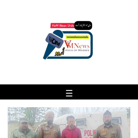
Ski
t
conten