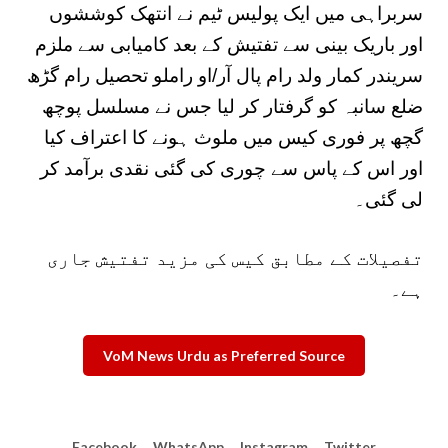
سربراہی میں ایک پولیس ٹیم نے انتھک کوششوں
اور باریک بینی سے تفتیش کے بعد کامیابی سے ملزم
سریندر کمار ولد رام پال آر/او راملو تحصیل رام گڑھ
ضلع سانبہ کو گرفتار کر لیا جس نے مسلسل پوچھ
گچھ پر فوری کیس میں ملوث ہونے کا اعتراف کیا
اور اس کے پاس سے چوری کی گئی نقدی برآمد کر
لی گئی۔
تفصیلات کے مطابق کیس کی مزید تفتیش جاری
ہے۔
VoM News Urdu as Preferred Source
Facebook
WhatsApp
Instagram
Twitter