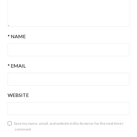
*
NAME
*
EMAIL
WEBSITE
Save my name, email, and website in this browser for the next time I
comment.