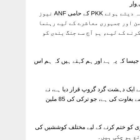
وار
پی کے کے کی ایگزیکٹیو کمیٹی نے Ocalan کا حوالہ دیتے ہوئے PKK کے حامی ANF نیوز
من اور جمہوری معاشرے کے لیے رہنما
رنے کے لیے، ہم آج سے جنگ بندی کو
 جیسا کہ یہ ہے اور ہم کہتے ہیں کہ ہم اس
ے ایک دہشت گرد گروپ قرار دیا ہے، نے
1984 سے کردوں کے لیے ایک وطن بنانے کے مقصد سے بغاوت کی ہے، جو ترکی کی 85 ملین
سے خونریزی کو ختم کرنے کے لیے مختلف کوششیں کی