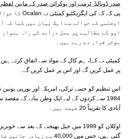
صدر ڈونالڈ ٹرمپ اور یوکرائن صدر کے مابین لفظی 
ایجنسی کے حوالے سے ایک بیان میں کہا کہ ا
اپو کے مطالبے پر عمل درآمد کی راہ ہموار ک
مؤثر قرار دے رہے ہیں۔
کمیٹی نے کہا، ہم کال کے مواد سے اتفاق کرتے ہیں
پر عمل کریں گے اور اس پر عمل کریں گے۔
اس تنظیم کو جسے ترکی، امریکہ اور یورپی یونین ن
آبادی کا تقریباً 20 فیصد ہیں۔
اوکلان کو 1999 میں جیل بھیجنے کے بعد 
گئی ہیں، جس میں 40,000 سے زیادہ جانیں ضائع ہو چکی ہیں۔