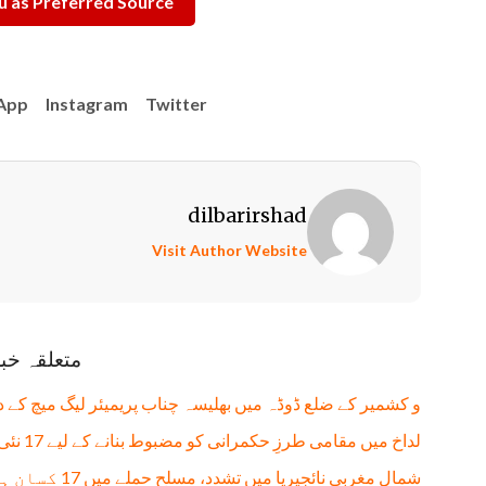
 as Preferred Source
App
Instagram
Twitter
dilbarirshad
Visit Author Website
متعلقہ خب
و کشمیر کے ضلع ڈوڈہ میں بھلیسہ چناب پریمیئر لیگ میچ کے 
لداخ میں مقامی طرزِ حکمرانی کو مضبوط بنانے کے لیے 17 نئی تحصیلیں قائم
شمال مغربی نائجیریا میں تشدد، مسلح حملے میں 17 کسان ہلاک، 13 زخمی