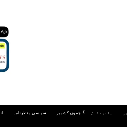
یں
ہندوستان
جموں کشمیر
سیاسی منظرنامہ
ان