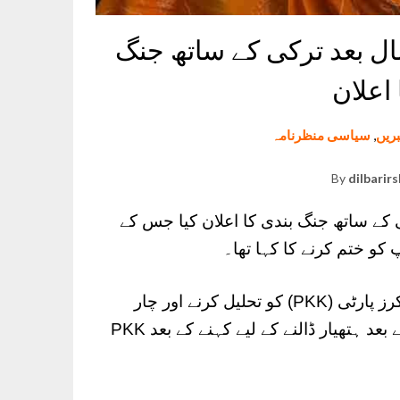
ل بعد ترکی کے ساتھ جنگ
 اعلان
بریں
,
سیاسی منظرنامہ
By
dilbarir
کے ساتھ جنگ بندی کا اعلان کیا جس کے
اس ہفتے Ocalan کی طرف سے اپنی کردستان ورکرز پارٹی (PKK) کو تحلیل کرنے اور چار
دہائیوں سے زائد عرصے تک ترک ریاست سے لڑنے کے بعد ہتھیار ڈالنے کے لیے کہنے کے بعد PKK