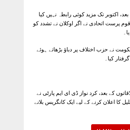
 بعد، اکتوبر تک مزید کوئی رابطہ نہیں کیا
 پرست اتحادی نے اگر اوکلان نے تشدد کو
ا۔
مت نے حزب اختلاف پر دباؤ بڑھاتے ہوئے
رفتار کیا۔
توں کے بعد، کرد نواز ڈی ای ایم پارٹی نے
م کی تحلیل کا اعلان کرنے کے لیے ایک کانگریس بلانے