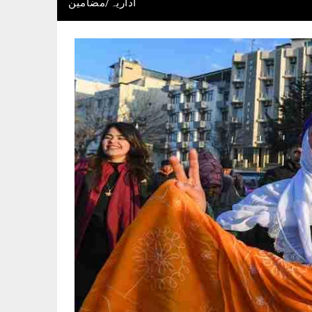
اداریہ/مضامین