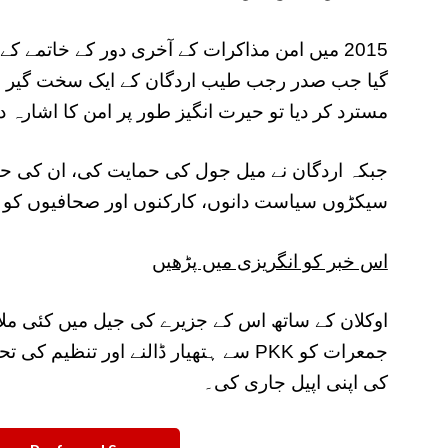
2015 میں امن مذاکرات کے آخری دور کے خاتمے کے
گیا جب صدر رجب طیب اردگان کے ایک سخت گیر قوم
مسترد کر دیا تو حیرت انگیز طور پر امن کا اشارہ دی
جبکہ اردگان نے میل جول کی حمایت کی، ان کی حکو
سیکڑوں سیاست دانوں، کارکنوں اور صحافیوں کو گ
اس خبر کو انگریزی میں پڑھیں
اوکلان کے ساتھ اس کے جزیرے کی جیل میں کئی ملاقا
جمعرات کو PKK سے ہتھیار ڈالنے اور تنظی
کی اپنی اپیل جاری کی۔