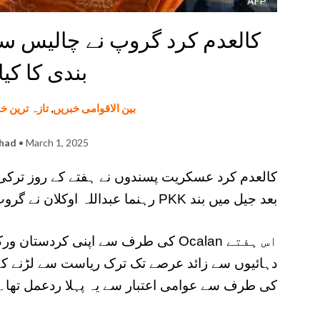
کالعدم کرد گروپ نے چالیس سا
بندی کا کیا
بین الاقوامی خبریں
,
تازہ ترین خ
shad
• March 1, 2025
کالعدم کرد عسکریت پسندوں نے ہفتے کے روز ترکی 
بعد جیل میں بند PKK رہنما عبداللہ اوکلان نے گروپ کو ختم کرنے کا کہا تھا۔
کی طرف سے عوامی اعتبار سے یہ پہلا ردعمل تھا۔