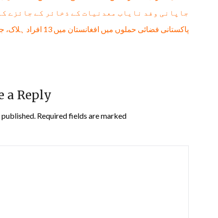
جاپانی وفد نایاب معدنیات کے ذخائر کے جائزے کے
پاکستانی فضائی حملوں میں افغانستان میں 13 افراد ہلاک، جن میں 11 بچے شامل: طالبان حکومت
e a Reply
 published.
Required fields are marked