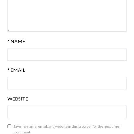
*
NAME
*
EMAIL
WEBSITE
Save my name, email, and website in this browser for the next time I
comment.