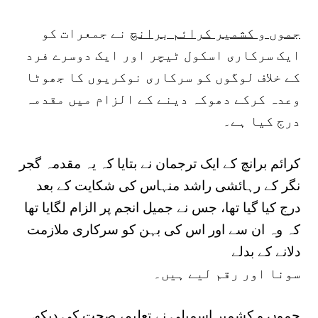
جموں و کشمیر کرائم برانچ
نے جمعرات کو
ایک سرکاری اسکول ٹیچر اور ایک دوسرے فرد
کے خلاف لوگوں کو سرکاری نوکریوں کا جھوٹا
وعدہ کرکے دھوکہ دینے کے الزام میں مقدمہ
درج کیا ہے۔
کرائم برانچ کے ایک ترجمان نے بتایا کہ یہ مقدمہ گجر
نگر کے رہائشی راشد منہاس کی شکایت کے بعد
درج کیا گیا تھا، جس نے جمیل انجم پر الزام لگایا تھا
کہ وہ ان سے اور اس کی بہن کو سرکاری ملازمت
دلانے کے بدلے
سونا اور رقم لیے ہیں۔
جموں و کشمیر اسمبلی نے تعلیم، صحت کی دیکھ