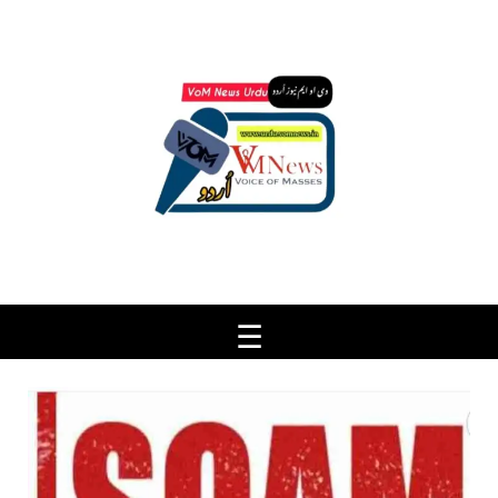
Ski
t
conten