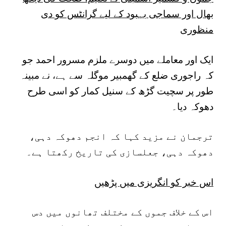
بھال اور سماجی بہبود کے لیے گرانٹس کو دی
منظوری
ایک اور معاملے میں دوسرے ملزم مسرور احمد جو
کہ راجوری ضلع کے گھمبیر موگلہ سے ہے، نے مبینہ
طور پر سچیت گڑھ کے سنیل کمار کو اسی طرح
دھوکہ دیا۔
ترجمان نے مزید کہا کہ انجم دھوکہ دہی،
دھوکہ دہی، جعلسازی کی تاریخ رکھتا ہے۔
اس خبر کو انگریزی میں پڑھیں
اس کے خلاف جموں کے مختلف تھانوں میں دس