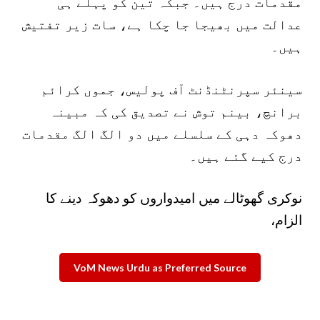
مقدمات درج ہیں۔ جبکہ تین کو پہلے ہی
عدالت میں بھیجا جا چکا ہے، سات زیر تفتیش
ہیں۔
سینئر سپرنٹنڈنٹ آف پولیس، جموں کرائم
برانچ، بینم توش نے تصدیق کی کہ مبینہ
دھوکہ دہی کے سلسلے میں دو الگ الگ مقدمات
درج کیے گئے ہیں۔
نوکری گھوٹالے میں امیدواروں کو دھوکہ دینے کا
الزام،
VoM News Urdu as Preferred Source