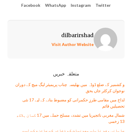
Facebook
WhatsApp
Instagram
Twitter
dilbarirshad
Visit Author Website
متعلقہ خبریں
و کشمیر کے ضلع ڈوڈہ میں بھلیسہ چناب پریمیئر لیگ میچ کے دوران
نوجوان کرکٹر جاں بحق
لداخ میں مقامی طرزِ حکمرانی کو مضبوط بنانے کے لیے 17 نئی
تحصیلیں قائم
شمال مغربی نائجیریا میں تشدد، مسلح حملے میں 17 کسان ہلاک،
13 زخمی
جاپانی وفد نایاب معدنیات کے ذخائر کے جائزے کے لیے