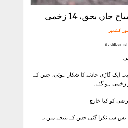
وں کشمیر
By
dilbarirs
یب ایک گاڑی حادثے کا شکار ہوئی، جس کے
ضی کو کیا خارج
ک بس سے ٹکرا گئی جس کے نتیجے میں یہ