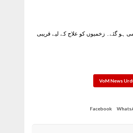
ن سیاح ہلاک جب کہ 14 دیگر زخمی ہو گئے۔ زخمیوں کو علاج کے لیے قریبی
VoM News Urdu
Facebook
Whats