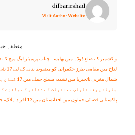
dilbarirshad
Visit Author Website
متعلقہ خب
و کشمیر کے ضلع ڈوڈہ میں بھلیسہ چناب پریمیئر لیگ میچ کے 
لداخ میں مقامی طرزِ حکمرانی کو مضبوط بنانے کے لیے 17 نئی تحصیلیں قائم
شمال مغربی نائجیریا میں تشدد، مسلح حملے میں 17 کسان ہلاک، 13 زخمی
جاپانی وفد نایاب معدنیات کے ذخائر کے جائزے کے
پاکستانی فضائی حملوں میں افغانستان میں 13 افراد ہلاک، جن میں 11 بچے شامل: طالبان حکومت