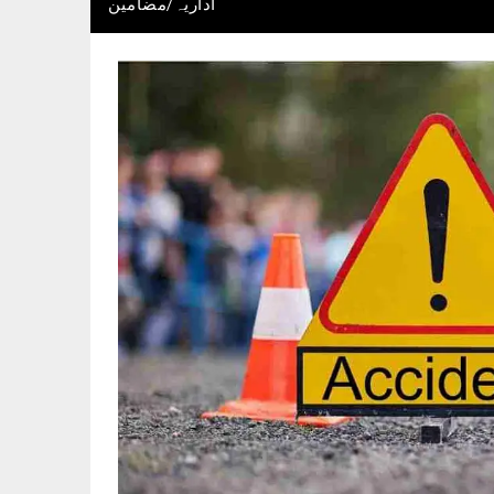
اداریہ/مضامین