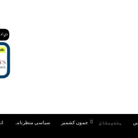
یں
ہندوستان
جموں کشمیر
سیاسی منظرنامہ
ان