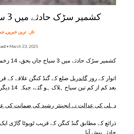
کشمیر سڑک حادثے میں 3 سیاح جاں بحق، 14 زخمی
تازہ ترین خبریں
,
جم
had
• March 23, 2025
کشمیر سڑک حادثے میں 3 سیاح جاں بحق، 14 زخمی
اتوار کے روز
گاندربل
ضلع کے گنڈ کنگن علاقے کے قر
بعد کم از کم تین سیاح ہلاک ہو گئے، جبکہ 14 دیگر زخمی ہو گئے۔
دہلی کی عدالت نے انجینئر رشید کی ضمانت کی عر
ذرائع کے مطابق گنڈ کنگن کے قریب ٹویوٹا گاڑی ای
حادثہ پیش آیا۔