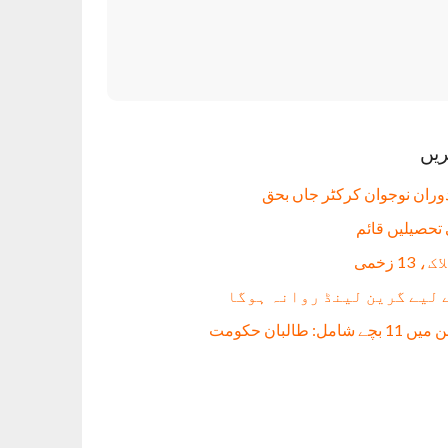
ریں
دوران نوجوان کرکٹر جاں بحق
 لیے گرین لینڈ روانہ ہوگا