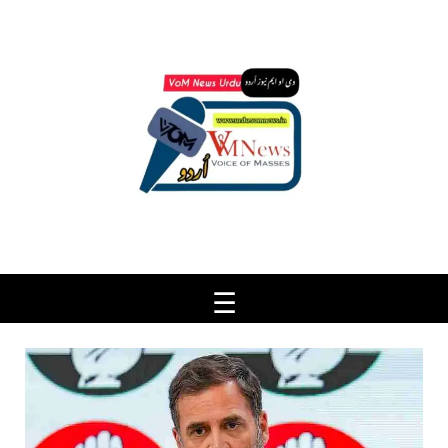
Ski
t
conten