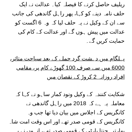
ریلیف حاصل کرنے کا فیصلہ کیا۔ عدالت نے ایک
حلف نامہ دینے کو کہا، پھر راہل گاندھی کی جانب
سے ان کے وکیل نے یہ حلف لیا کہ وہ 6 اگست کو
عدالت میں پیش ہوں گے اور عدالت کے کام کی
حمایت کریں گے۔
پہلگام میں دہشت گرد حملے کے بعد سیاحت متاثر،
6000 میں سے صرف 100 گھوڑے کام پر، مقامی
افراد روزانہ 2 کروڑ کے نقصان میں
شکایت کنندہ کے وکیل ونود کمار ساہو نے کہا کہ
معاملہ یہ ہے کہ 2018 میں راہل گاندھی نے
کانگریس کے اجلاس میں بیان دیا تھا جب وہ
کانگریس کے قومی صدر تھے اور اس وقت امت شاہ
بھارتیہ جنتا پارٹی کے قومی صدر تھے، انہوں نے یہ