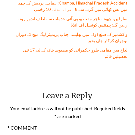
Chamba, Himachal Pradesh Accident: ہماچل پردیش کے چمبہ
میں بس کھائی میں گرنے سے 8 افراد ہلاک، 10 زخمی
صارفین، چھوٹے تاجر مفت يو پی آئی خدمات سے لطف اندوز ہوتے
رہیں گے: پیمنٹس کونسل آف انڈیا
و کشمیر کے ضلع ڈوڈہ میں بھلیسہ چناب پریمیئر لیگ میچ کے دوران
نوجوان کرکٹر جاں بحق
لداخ میں مقامی طرزِ حکمرانی کو مضبوط بنانے کے لیے 17 نئی
تحصیلیں قائم
Leave a Reply
Your email address will not be published.
Required fields
*
are marked
*
COMMENT