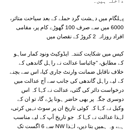
داخلہ ہیں۔
پہلگام میں دہشت گرد حملے کے بعد سیاحت متاثر،
6000 میں سے صرف 100 گھوڑے کام پر، مقامی
افراد روزانہ 2 کروڑ کے نقصان میں
کیس میں شکایت کنندہ ایڈوکیٹ ونود کمار ساہو
کے مطابق، “چائباسا عدالت نے راہل گاندھی کے
خلاف ناقابل ضمانت وارنٹ جاری کیا، اس سے بچنے
کے لیے راہل گاندھی کی جانب سے آج عدالت میں
درخواست دائر کی گئی، عدالت نے کہا کہ اس
دوسری جگہ پر بھی حاضر ہونا پڑے گا، تو ان کے
وکیل نے کہا کہ کوئی تاریخ ان پر سوٹ نہیں کرتی،
لہذا عدالت نے کہا کہ جو تاریخ آپ کے لیے مناسب
ہے، وہ ہمیں بتا دیں، لہٰذا NW سے 6 اگست تک