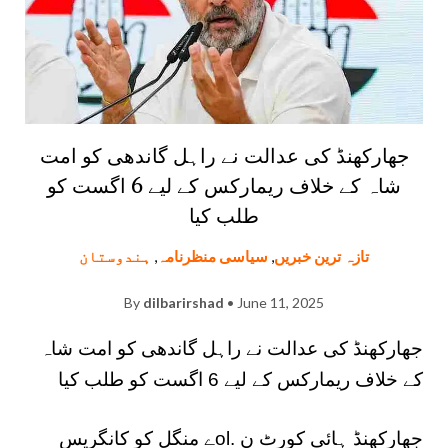
جھارکھنڈ کی عدالت نے راہل گاندھی کو امت
شاہ کے خلاف ریمارکس کے لیے 6 اگست کو
طلب کیا
تازہ ترین خبریں
,
سیاسی منظرنامہ
,
ہندوستان
By
dilbarirshad
• June 11, 2025
جھارکھنڈ کی عدالت نے راہل گاندھی کو امت شاہ
کے خلاف ریمارکس کے لیے 6 اگست کو طلب کیا
جھارکھنڈ ہائی کورٹ ن .olے منگل کو کانگریس