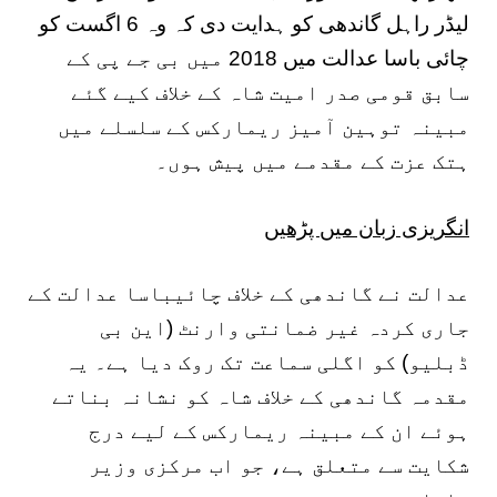
لیڈر راہل گاندھی کو ہدایت دی کہ وہ 6 اگست کو
چائی باسا عدالت میں 2018 میں بی جے پی کے
سابق قومی صدر امیت شاہ کے خلاف کیے گئے
مبینہ توہین آمیز ریمارکس کے سلسلے میں
ہتک عزت کے مقدمے میں پیش ہوں۔
انگریزی زبان میں پڑھیں
عدالت نے گاندھی کے خلاف چائیباسا عدالت کے
جاری کردہ غیر ضمانتی وارنٹ (این بی
ڈبلیو) کو اگلی سماعت تک روک دیا ہے۔ یہ
مقدمہ گاندھی کے خلاف شاہ کو نشانہ بناتے
ہوئے ان کے مبینہ ریمارکس کے لیے درج
شکایت سے متعلق ہے، جو اب مرکزی وزیر