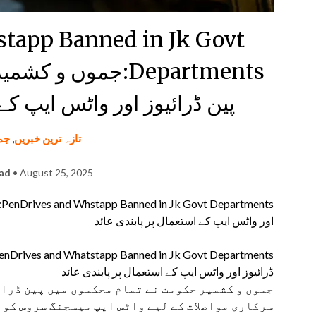
tapp Banned in Jk Govt
Departments:جموں 
پین ڈرائیوز اور واٹس ایپ کے
تازہ ترین خبریں
,
جم
had
• August 25, 2025
s
اور واٹس ایپ کے استعمال پر پابندی عائد
ڈرائیوز اور واٹس ایپ کے استعمال پر پابندی عائد
جموں و کشمیر حکومت نے تمام محکموں میں پین ڈرائ
سرکاری مواصلات کے لیے واٹس ایپ میسجنگ سروس کو 