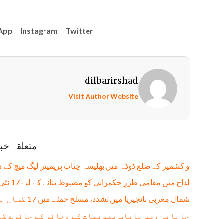
App
Instagram
Twitter
dilbarirshad
Visit Author Website
متعلقہ خب
و کشمیر کے ضلع ڈوڈہ میں بھلیسہ چناب پریمیئر لیگ میچ کے 
لداخ میں مقامی طرزِ حکمرانی کو مضبوط بنانے کے لیے 17 نئی تحصیلیں قائم
شمال مغربی نائجیریا میں تشدد، مسلح حملے میں 17 کسان ہلاک، 13 زخمی
جاپانی وفد نایاب معدنیات کے ذخائر کے جائزے کے