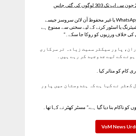
آرڈر میں کہا گیا ہے کہ “عوامی میسجنگ پلیٹ فارمز جیسے WhatsApp یا غیر محفوظ آن لائن سروسز جیسے
گ، شیئرنگ یا اسٹور کرنے کے لیے سختی سے ممنوع ہے
ی کی خلاف ورزیوں کو روکا جا سکے۔”
ران، پاور سیکٹر سمیت زیادہ تر سرکاری
ہونے کے لیے جدوجہد کر رہے ہیں۔
 کام کو متاثر کیا۔
ل کھٹر نے کہا ہے کہ ہندوستان میں پاور
کو ناکام بنا دیا گیا ہے،” مسٹر کھٹر نے کہا تھا۔
VoM News Urdu