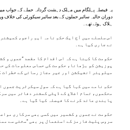
یہ فیصلہ پہلگام میں مہلک دہشت گردانہ حملے کے جواب میں
ہلاک ہوئے تھے۔
اس سلسلے میں آج ایک حکم نامہ ایم راجو، کمیشن
نے جاری کیا ہے۔
حکومت کا کہنا ہے کہ اس اقدام کا مقصد “جموں و کش
پوزیشن کو بڑھانا، حکومت کی حساس معلومات کی حف
میلویئر انفیکشن اور غیر مجاز رسائی کے خطرات ک
حکم نامے میں کہا گیا ہے کہ سول سیکرٹریٹ جموں ا
محکموں، تمام اضلاع کے ڈپٹی کمشنر دفاتر میں سرک
پابندی عائد کرنے کا فیصلہ کیا گیا ہے۔
حکومت نے جموں و کشمیر میں کسی بھی سرکاری مواصل
سروس پلیٹ فارمز کے استعمال پر بھی “سختی سے مما