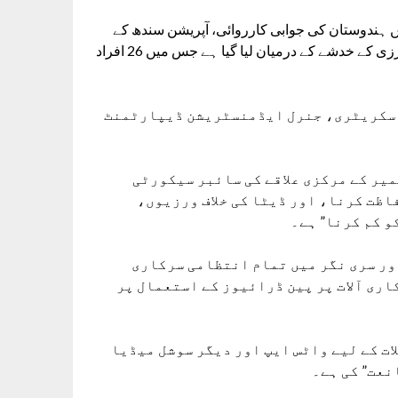
 ہندوستان کی جوابی کارروائی، آپریشن سندھ کے
دوران حالیہ سائبر حملوں کے بعد سائبر سیکورٹی کی خلاف ورزی کے خدشے کے درمیان لیا گیا ہے جس میں 26 افراد
ر سکریٹری، جنرل ایڈمنسٹریشن ڈیپارٹمنٹ
میر کے مرکزی علاقے کی سائبر سیکورٹی
اظت کرنا، اور ڈیٹا کی خلاف ورزیوں،
و کم کرنا” ہے۔
ور سری نگر میں تمام انتظامی سرکاری
اری آلات پر پین ڈرائیوز کے استعمال پر
ات کے لیے واٹس ایپ اور دیگر سوشل میڈیا
نعت” کی ہے۔