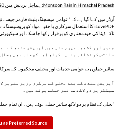
Monsoon Rain in Himachal Pradesh: ہماچل پردیش میں 20 جون سے اب تک 303 لوگوں کی گئی جانیں
iLovePDF کا استعمال سرکاری یا خفیہ مواد کو پروسیسن
تاکہ ڈیٹا کی خودمختاری کو برقرار رکھا جا سکے اور سیکیورٹ
جموں اور کشمیر میں، مئی میں آپریشن سندھ کے دو
سائٹس کو نشانہ بنایا گیا، اور کچھ اب بھی بحال 
سائبر حملوں نے عوامی خدمات اور مختلف محکموں کے سرکاری
آپریشن سندھ کے بعد بجلی کے مرکزی وزیر منوہر لا
سیکٹر پر دو لاکھ سائبر حملے ہوئے ہیں۔
“بجلی کے نظام پر دو لاکھ سائبر حملے ہوئے ہیں۔ ان تمام حملوں 
 as Preferred Source