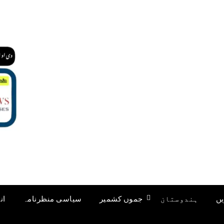
یں
ہندوستان
جموں کشمیر
سیاسی منظرنامہ
ان