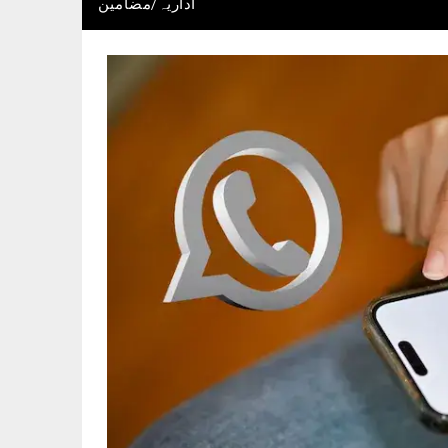
اداریہ/مضامین