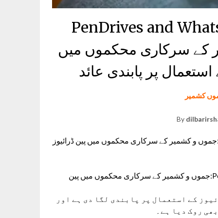
PenDrives and Whats
و کشمیر کے سرکاری محکموں میں
 استعمال پر پابندی عائد
وں کشمیر
By
dilbarirs
PenDrives and Whstapp Banned in Jk Govt Department:جموں و کشمیر کے سرکاری محکموں میں پین ڈرائیوز
PenDrives and Whatstapp Banned in Jk Govt Departments:جموں و کشمیر کے سرکاری محکموں میں پین
یوز کے استعمال پر پابندی لگا دی ہے اور
بھی روک دیا ہے۔