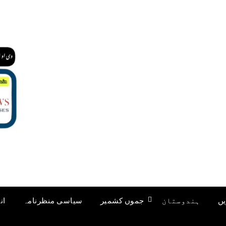
یں
ہندوستان
جموں کشمیر
سیاسی منظرنامہ
ان