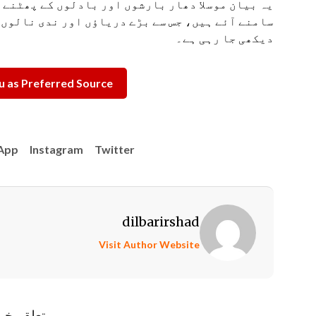
یہ بیان موسلا دھار بارشوں اور بادلوں کے پھٹنے 
سامنے آئے ہیں، جس سے بڑے دریاؤں اور ندی نالوں 
دیکھی جا رہی ہے۔
 as Preferred Source
App
Instagram
Twitter
dilbarirshad
Visit Author Website
متعلقہ خب