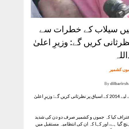
:مستقبل میں سیلاب کے خطرات سے
اسباق پر نظرثانی کریں گے: وزیرِ اعلیٰ
للہ
وں کشمیر
By
dilbarirs
Omar Abdullah :مستقبل میں سیلاب کے خطرات سے بچنے کے لیے 2014 کے اسباق پر نظرثانی کریں گے: وزیرِ اعلیٰ
ات کو اعتراف کیا کہ جموں و کشمیر صرف دو دن کی شدید
 گیا ہے، اور کہا کہ ان کی انتظامیہ مستقبل میں