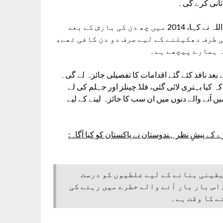
سرینگر میں صحافیوں سے بات کرتے ہوئے وزیر اعلیٰ عمر عبداللہ نے کہا، 2014 میں چھ دن کی بارش کے بعد
ی طرف دھکیلنے کے لیے صرف دو دن کافی تھے،
ہ ہمارے پیچھے ہے۔
حکومت جلد ہی 2014 کے سیلاب کے بعد نافذ کئے گئے اقدامات کا تفصیلی جائزہ لے گی۔
کیا بہتری لائی گئی، فلڈ چینلز اور جہلم کی لے
ں آنے والے دنوں میں ان سب کا جائزہ لینے کے لیے
لاب کے کے خطرے کے پیشِ نظر ہندوستان نے پاکستان کو کیا آگاہ:
 یقینی بنانے کے لیے غلطیوں کو درست
اس بار بار آنے والے خطرے میں رہنے کی
ے کا وقت ہے۔