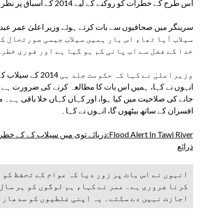
اس طرح کے خطرات کو روکنے کے لیے 2014 کے اسباق پر نظر ثانی کرے گی۔
سیلاب آیا تھا، اس بار ہمیں سیلاب جیسی صورتحال ک
خدا کے فضل سے اب پانی کم ہو گیا ہے اور فوری خطر
وزیراعلیٰ نے کہا کہ 
انہوں نے کہا، ہمیں اس بات کا مطالعہ کرنے کی ضرورت ہے کہ 
جانے کی صلاحیت میں کیا ہوا، اور کہاں کہاں خلا باقی ہے۔ می
افسران کے ساتھ بیٹھوں گا، انہوں نے کہا۔
Flood Alert In Tawi River:دریائے توی میں سی
ذرائع
انہوں نے اس بات پر زور دیا کہ عوام کے تحفظ کو
کرنا ضروری ہے۔ عمر نے کہا، ہم لوگوں کو ہر سال 
اجازت نہیں دے سکتے۔ یہ اپنی غلطیوں کو سدھارن