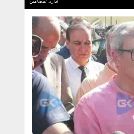
اداریہ/مضامین