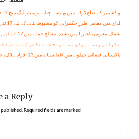
و کشمیر کے ضلع ڈوڈہ میں بھلیسہ چناب پریمیئر لیگ میچ کے 
لداخ میں مقامی طرزِ حکمرانی کو مضبوط بنانے کے لیے 17 نئی تحصیلیں قائم
شمال مغربی نائجیریا میں تشدد، مسلح حملے میں 17 کسان ہلاک، 13 زخمی
جاپانی وفد نایاب معدنیات کے ذخائر کے جائزے کے
پاکستانی فضائی حملوں میں افغانستان میں 13 افراد ہلاک، جن میں 11 بچے شامل: طالبان حکومت
e a Reply
 published.
Required fields are marked