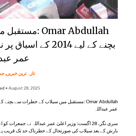
Omar Abdullah 
بچنے کے لیے 2014 کے 
عمر عبدا
تازہ ترین خبریں
,
جم
had
• August 28, 2025
عمر عبداللہ
سری نگر، 28 اگست: وزیر اعلیٰ عمر عبداللہ نے جمعر
بارش کے بعد سیلاب کی صورتحال کے خطرناک حد تک قریب پہنچ