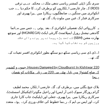
سری نگر: ڈپٹی کمشنر ریاسی ندھی ملک نے محکمہ دیہی ترقی
(RDD) کے چار عارضی اہلکاروں کو برطرف کرنے کا حکم دیا ہے، جب
انکوائری میں سنگین بے ضابطگیوں، ریکارڈ میں ہیرا پھیری اور
سرکاری فنڈز کے غبن میں ملوث پائے گئے تھے۔
یہ کارروائی ایک تفصیلی انکوائری کے بعد ہوئی ہے جس میں مہاتما
گاندھی نیشنل رورل ایمپلائمنٹ گارنٹی ایکٹ (MGNREGA) اور سوچھ
بھارت مشن (SBM) کے تحت بڑے پیمانے پر ہونے والی خلاف
ورزیوں کو بے نقاب کیا گیا ہے۔
اے ڈی ڈی سی ریاسی سکھ دیو سنگھ بطور انکوائری افسر تعینات کیے
گئے تھے۔
220 Houses Damaged by Cloudburst In Kishtwar: جموں و کشمیر
کے ضلع کشتواڑ میں بادل پھٹنے سے 220 سے زیادہ مکانات کو نقصان
پہنچا
بلاک جیج بگلی میں، برطرف کیے گئے عارضی اہلکار، محمد لطیف
گرام روزگار سیوک (جی آر ایس) اور راحیل مگوترا (ٹیکنیکل اسسٹنٹ)،
سرکاری ریکارڈ میں ہیرا پھیری، جعلی اور ڈپلیکیٹ جاب کارڈ جاری
کرنے اور ایس بی ایم کے رہنما خطوط کی خلاف ورزی کرتے ہوئے متعدد