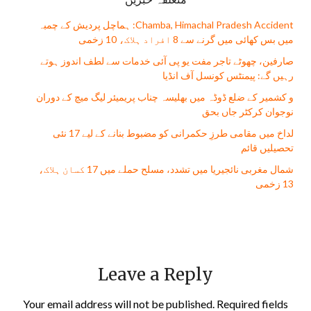
Chamba, Himachal Pradesh Accident: ہماچل پردیش کے چمبہ
میں بس کھائی میں گرنے سے 8 افراد ہلاک، 10 زخمی
صارفین، چھوٹے تاجر مفت يو پی آئی خدمات سے لطف اندوز ہوتے
رہیں گے: پیمنٹس کونسل آف انڈیا
و کشمیر کے ضلع ڈوڈہ میں بھلیسہ چناب پریمیئر لیگ میچ کے دوران
نوجوان کرکٹر جاں بحق
لداخ میں مقامی طرزِ حکمرانی کو مضبوط بنانے کے لیے 17 نئی
تحصیلیں قائم
شمال مغربی نائجیریا میں تشدد، مسلح حملے میں 17 کسان ہلاک،
13 زخمی
Leave a Reply
Your email address will not be published.
Required fields