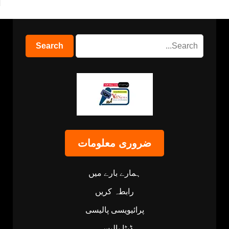
ضروری معلومات
ہمارے بارے میں
رابطہ کریں
پرائیویسی پالیسی
ڈیٹا پالیسی