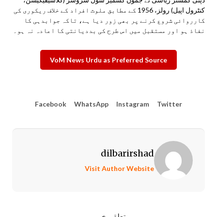
کنٹرول اپیل) رولز، 1956 کے مطابق ملوث افراد کے خلاف ریکوری کی
کارروائی شروع کرنے پر بھی زور دیا ہے، تاکہ جوابدہی کا
نفاذ ہو اور مستقبل میں اس طرح کی بددیانتی کا اعادہ نہ ہو۔
VoM News Urdu as Preferred Source
Facebook
WhatsApp
Instagram
Twitter
dilbarirshad
Visit Author Website
متعلقہ خبریں