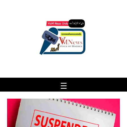
Ski
t
conten