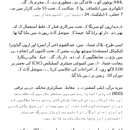
IHHL یونٹوں کو بے قاعدگی سے منظوری دینے کے مجرم پائے گئے۔
انکوائری میں انکشاف ہوا کہ شکایت کے تحت 55 جاب کارڈز میں سے
7 جعلی، 5 ڈپلیکیٹ، 24 ڈیلیٹ اور اکتیس فعال ہیں۔
عہدیداروں کو منریگا کے تحت سرکاری فنڈز کے غلط استعمال کے لئے
بھی ذمہ دار ٹھہرایا گیا، جیسا کہ سوشل آڈٹ رپورٹ میں بتایا گیا تھا۔
اسی طرح، بلاک چسانہ میں، عبدالقیوم (جی آر ایس) اور ارون گنڈوترا
(ٹیکنیکل اسسٹنٹ) سوچھ بھارت مشن کے تحت کاموں کی انجام دہی
میں بڑی بے ضابطگیوں کے لیے ذمہ دار پائے گئے۔ جبکہ مالی ریکارڈ
پنچایت چسانہ-اے میں کمیونٹی سینٹری کمپلیکس (CSC) کی تعمیر پر
3.00 لاکھ روپے کے اخراجات کی عکاسی کرتا ہے، سوشل آڈٹ کے
دوران اثاثہ زمین پر نہیں پایا گیا۔
مزید برآں، ڈپٹی کمشنر نے یہ معاملہ سیکرٹری محکمہ دیہی ترقی
(RDD) کے پاس اٹھایا ہے، جس میں مستقل ملازمین کے خلاف سخت
اور مثالی کارروائی کی سفارش کی گئی ہے جو بے ضابطگیوں کے
دوران تعینات کیے گئے تھے۔ ان میں چسانہ اور جیج بگلی کے بی
ڈی اوز، اے ای ای (آر ای ڈبلیو سب ڈویژن مہور)، جونیئر
انجینئرز اور پنچایت سکریٹریز شامل ہیں۔
ڈپٹی کمشنر ریاسی نے جموں کشمیر سول سروسز (کلاسیفیکیشن،