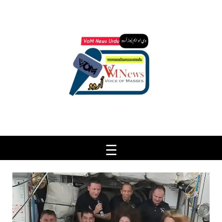
Ski
t
conten