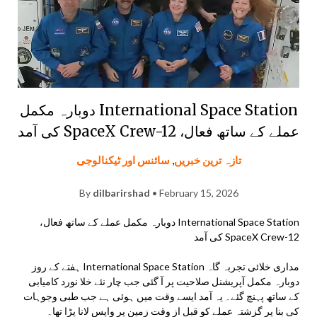
International Space Station دوبارہ مکمل
عملے کے ساتھ فعال، SpaceX Crew-12 کی آمد
تازہ ترین خبریں
,
سائنس اور ٹیکنالوجی
By
dilbarirshad
• February 15, 2026
International Space Station دوبارہ مکمل عملے کے ساتھ فعال،
SpaceX Crew-12 کی آمد
مداری خلائی تجربہ گاہ International Space Station ہفتے کے روز
دوبارہ مکمل آپریشنل صلاحیت پر آ گئی جب چار نئے خلا نورد کامیابی
کے ساتھ پہنچ گئے۔ یہ آمد ایسے وقت میں ہوئی ہے جب طبی وجوہات
کی بنا پر گزشتہ عملے کو قبل از وقت زمین پر واپس لانا پڑا تھا۔