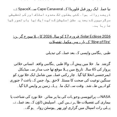
نیا عملہ ایک روز قبل فلوریڈا کے Cape Canaveral سے SpaceX کے
ذریعے روانہ ہوا۔ کئی ہفتوں تک محدود اسٹاف اور کم تحقیقی
سرگرمیوں کے بعد یہ مشن اسٹیشن کے لیے ایک نیا باب تصور کیا
جا رہا ہے۔
Solar Eclipse 2026: فروری17 کو سال 2026 کا پہلا سورج گرہن:
‘Ring of Fire’ کے بارے میں مکمل تفصیلات
طبی ہنگامی واپسی کے بعد عملے کی تبدیلی
گزشتہ ماہ خلا میں پیش آنے والا طبی ہنگامی واقعہ انسانی خلائی
پرواز کی 65 سالہ تاریخ میں پہلا موقع تھا جب مدار سے میڈیکل
ایمرجنسی انخلا کیا گیا۔ چار رکنی عملے میں شامل ایک خلا نورد کو
سنگین نوعیت کی صحت کا مسئلہ لاحق ہوا، جس کے باعث 7 جنوری
کو انہیں طے شدہ وقت سے ایک ماہ پہلے زمین پر واپس لایا گیا۔
NASA نے پرائیویسی وجوہات کی بنا پر متاثرہ خلا نورد کی شناخت یا
بیماری کی تفصیلات ظاہر نہیں کیں۔ اسپلیش ڈاؤن کے بعد عملے نے
پہلی رات اسپتال میں گزاری اور پھر ہیوسٹن روانہ ہو گئے۔