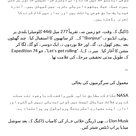
ہیں، جبکہ جیک ہیتهوے امریکی بحریہ میں کیپٹن ہیں۔ آندرے
فیدیایف سابق فوجی پائلٹ ہیں اور مدار میں کام کرنے کا
تجربہ رکھتے ہیں۔
ڈاکنگ کے وقت، جو زمین سے تقریباً 277 میل (446 کلومیٹر) بلندی پر
ہوئی، ایڈینو نے “Bonjour!” کہہ کر ساتھیوں کا استقبال کیا۔ چند گھنٹوں
بعد ہیچز کھول دیے گئے اور خلا نوردوں نے ایک دوسرے کو گلے لگا کر
مشن کا آغاز کیا۔ میر نے کہا، “Let’s get rolling”، جو Expedition 74
کے طویل مدتی تحقیقی مرحلے کی علامت تھا۔
—
معمول کی سرگرمیوں کی بحالی
NASA حکام کے مطابق حالیہ طبی واقعے کے باوجود نئے عملے
کے پری فلائٹ میڈیکل ٹیسٹ میں کوئی تبدیلی نہیں کی گئی، اور
ادارہ اپنے معیاری اسکریننگ پروٹوکول پر پراعتماد ہے۔
Elon Musk نے بھی ڈریگن خلائی جہاز کی کامیاب ڈاکنگ کے بعد سوشل
میڈیا پر اپ ڈیٹس شیئر کیں۔