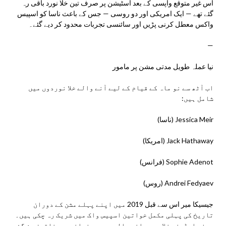
اس غیر متوقع واپسی کے بعد اسٹیشن پر صرف تین خلا نورد باقی رہ
گئے تھے — ایک امریکی اور دو روسی — جس کے باعث ناسا کو اسپیس
واکس معطل کرنی پڑیں اور سائنسی تجربات محدود کر دیے گئے۔
—
نیا عملہ طویل مدتی مشن پر مامور
اب آٹھ سے نو ماہ کے قیام کے لیے آنے والے خلا نوردوں میں
شامل ہیں:
Jessica Meir (ناسا)
Jack Hathaway (امریکا)
Sophie Adenot (فرانس)
Andrei Fedyaev (روس)
جیسیکا میر اس سے قبل 2019 میں اپنے پہلے مشن کے دوران
تاریخ کی پہلی مکمل خواتین اسپیس واک میں شریک رہ چکی ہیں۔
سوفی ایڈینو خلا میں جانے والی دوسری فرانسیسی خاتون بن گئی