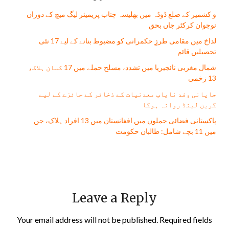
و کشمیر کے ضلع ڈوڈہ میں بھلیسہ چناب پریمیئر لیگ میچ کے دوران
نوجوان کرکٹر جاں بحق
لداخ میں مقامی طرزِ حکمرانی کو مضبوط بنانے کے لیے 17 نئی
تحصیلیں قائم
شمال مغربی نائجیریا میں تشدد، مسلح حملے میں 17 کسان ہلاک،
13 زخمی
جاپانی وفد نایاب معدنیات کے ذخائر کے جائزے کے لیے
گرین لینڈ روانہ ہوگا
پاکستانی فضائی حملوں میں افغانستان میں 13 افراد ہلاک، جن
میں 11 بچے شامل: طالبان حکومت
Leave a Reply
Your email address will not be published.
Required fields