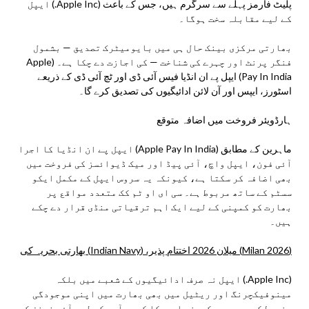
پلیٹ فارمز پہلے سے سرگرم ہیں، جس کے باعث (Apple Inc.) ایپل
کے لیے مقابلہ سخت ہوگا۔
بھارتی مرکزی بینک حال ہی میں بایومیٹرک تصدیق — بشمول
فنگر پرنٹ اور چہرے کی شناخت — کی اجازت دے چکا ہے۔ (Apple
Pay In India) ایپل پے ان انڈیا فیس آئی ڈی اور ٹچ آئی ڈی کے ذریعے
اسٹورز، ایپس اور آن لائن ادائیگیوں کی تصدیق کرے گا۔
ہارڈویئر فروخت میں اضافہ متوقع
ماہرین کے مطابق (Apple Pay In India) ایپل پے ان انڈیا کا اجرا
آئی فون، ایپل واچ، آئی پیڈ اور میک ڈیوائسز کی فروخت میں
بھی اضافہ کر سکتا ہے، کیونکہ یہ سروس ایپل کے مکمل ایکو
سسٹم کے ساتھ مربوط ہے۔ سی ای او ٹم کک متعدد مواقع پر
بھارت کو کمپنی کے لیے ایک اہم ترقیاتی منڈی قرار دے چکے
ہیں۔
(Milan 2026) میلان 2026 اختتام پذیر، (Indian Navy) بھارتی بحریہ کی
(Apple Inc.) ایپل نہ صرف ادائیگیوں کے شعبے میں بلکہ
مینوفیکچرنگ اور ریٹیل میں بھی بھارت میں اپنی موجودگی
مضبوط کر رہی ہے۔ کمپنی امریکا کو برآمد کے لیے آئی فونز کی