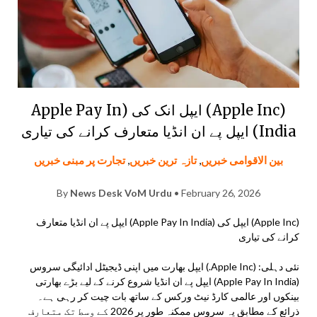
(Apple Inc) ایپل انک کی (Apple Pay In
India) ایپل پے ان انڈیا متعارف کرانے کی تیاری
بین الاقوامی خبریں
,
تازہ ترین خبریں
,
تجارت پر مبنی خبریں
By
News Desk VoM Urdu
• February 26, 2026
(Apple Inc) ایپل کی (Apple Pay In India) ایپل پے ان انڈیا متعارف
کرانے کی تیاری
نئی دہلی: (Apple Inc.) ایپل بھارت میں اپنی ڈیجیٹل ادائیگی سروس
(Apple Pay In India) ایپل پے ان انڈیا شروع کرنے کے لیے بڑے بھارتی
بینکوں اور عالمی کارڈ نیٹ ورکس کے ساتھ بات چیت کر رہی ہے۔
ذرائع کے مطابق یہ سروس ممکنہ طور پر 2026 کے وسط تک متعارف