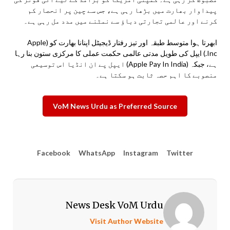
پیداوار بھارت میں بڑھا رہی ہے، جس سے چین پر انحصار کم
کرنے اور عالمی تجارتی دباؤ سے نمٹنے میں مدد مل رہی ہے۔
ابھرتا ہوا متوسط طبقہ اور تیز رفتار ڈیجیٹل اپنانا بھارت کو (Apple
Inc.) ایپل کی طویل مدتی عالمی حکمت عملی کا مرکزی ستون بنا رہا
ہے، جبکہ (Apple Pay In India) ایپل پے ان انڈیا اس توسیعی
منصوبے کا اہم حصہ ثابت ہو سکتا ہے۔
VoM News Urdu as Preferred Source
Facebook
WhatsApp
Instagram
Twitter
News Desk VoM Urdu
Visit Author Website