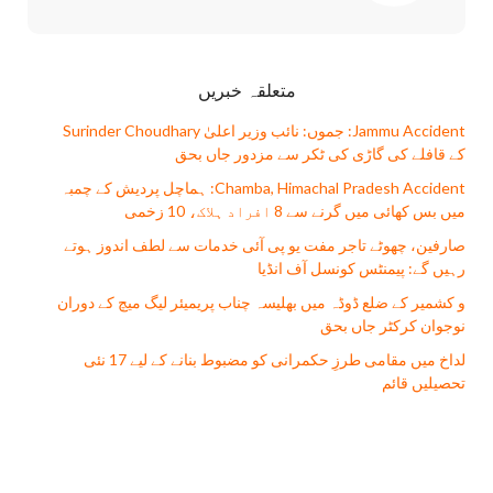
متعلقہ خبریں
Jammu Accident: جموں: نائب وزیر اعلیٰ Surinder Choudhary
کے قافلے کی گاڑی کی ٹکر سے مزدور جاں بحق
Chamba, Himachal Pradesh Accident: ہماچل پردیش کے چمبہ
میں بس کھائی میں گرنے سے 8 افراد ہلاک، 10 زخمی
صارفین، چھوٹے تاجر مفت يو پی آئی خدمات سے لطف اندوز ہوتے
رہیں گے: پیمنٹس کونسل آف انڈیا
و کشمیر کے ضلع ڈوڈہ میں بھلیسہ چناب پریمیئر لیگ میچ کے دوران
نوجوان کرکٹر جاں بحق
لداخ میں مقامی طرزِ حکمرانی کو مضبوط بنانے کے لیے 17 نئی
تحصیلیں قائم