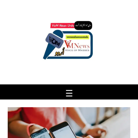
Ski
t
conten