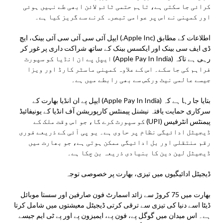
کرائی جا سکتی ہے، تاہم حتمی ٹائم لائن ابھی طے نہیں ہوئی
اور کمپنی نے اس پر عوامی تبصرہ کرنے سے گریز کیا ہے۔
اطلاعات کے مطابق (Apple Inc.) ایپل آئی سی آئی سی آئی بینک، ایچ
ڈی ایف سی بینک اور ایکسس بینک کے ساتھ شراکت داری پر غور کر
رہی ہے تاکہ (Apple Pay In India) ایپل پے ان انڈیا کو سپورٹ
فراہم کی جا سکے۔ اس کے علاوہ کمپنی ماسٹر کارڈ اور ویزا
جیسے عالمی نیٹ ورکس سے بھی رابطے میں ہے۔
بتایا جا رہا ہے کہ (Apple Pay In India) ایپل پے ان انڈیا بھارت کے
سرکاری حمایت یافتہ نیشنل پیمنٹس کارپوریشن آف انڈیا کے یونیفائیڈ
پیمنٹس انٹرفیس (UPI) کو سپورٹ کرے گا، جو اس وقت ملک کے
ڈیجیٹل ادائیگی نظام پر حاوی ہے۔ یو پی آئی کے ذریعے فوری
رقم منتقلی اور بل ادائیگی ممکن ہوتی ہے، جو بھارت میں
ڈیجیٹل لین دین کا بنیادی ذریعہ بن چکا ہے۔
ڈیجیٹل ادائیگیوں میں تیزی، بھارت پر خصوصی توجہ
بھارت میں 75 کروڑ سے زائد اسمارٹ فون صارفین اور سستا موبائل
ڈیٹا اسے دنیا کی تیزی سے ترقی کرتی ڈیجیٹل معیشتوں میں شامل کرتا
ہے۔ اس میدان میں گوگل پے، فون پے، ایمیزون پے اور پے ٹی ایم جیسے