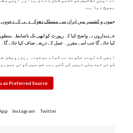
بھیج دیا ہے۔
ج
موں و کشمیر میں ایران سے منسلک دھوکہ دہی کے دعووں کی
عہدیداروں نے واضح کیا کہ رپورٹ کو ابھی تک باضابطہ منظور
کیا جائے گا جب اسے مقررہ عمل کے ذریعے صاف کیا جائے گا۔
ابھی کے لیے، حکومت نے کہا، موجودہ ریزرویشن فر
کوئی تبدیلی نہیں کی گئی ہے، جس میں کوئی عبوری 
 as Preferred Source
App
Instagram
Twitter