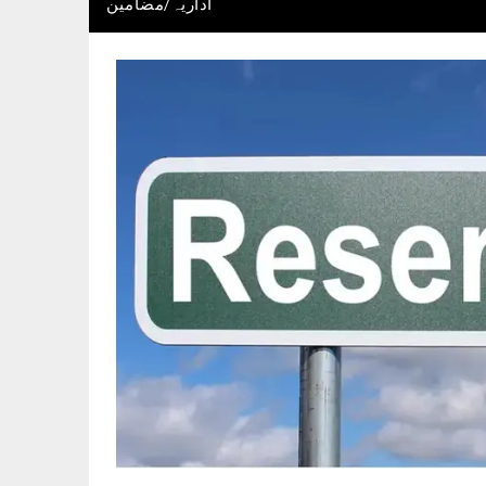
اداریہ/مضامین