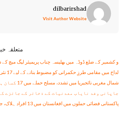
dilbarirshad
Visit Author Website
متعلقہ خب
و کشمیر کے ضلع ڈوڈہ میں بھلیسہ چناب پریمیئر لیگ میچ کے 
لداخ میں مقامی طرزِ حکمرانی کو مضبوط بنانے کے لیے 17 نئی تحصیلیں قائم
شمال مغربی نائجیریا میں تشدد، مسلح حملے میں 17 کسان ہلاک، 13 زخمی
جاپانی وفد نایاب معدنیات کے ذخائر کے جائزے کے
پاکستانی فضائی حملوں میں افغانستان میں 13 افراد ہلاک، جن میں 11 بچے شامل: طالبان حکومت