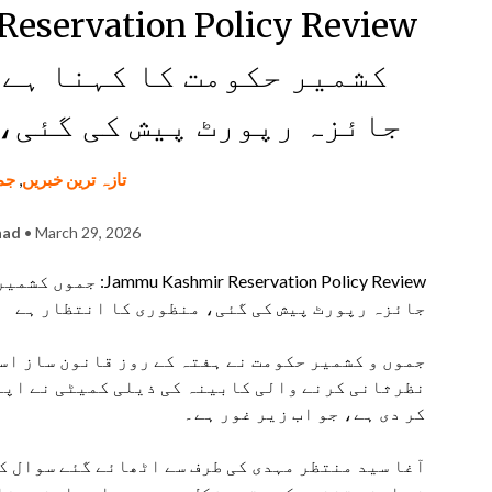
کشمیر حکومت کا کہنا ہے
جائزہ رپورٹ پیش کی گئی،
تازہ ترین خبریں
,
جم
had
• March 29, 2026
rvation Policy Review
جائزہ رپورٹ پیش کی گئی، منظوری کا انتظار ہے
جموں و کشمیر حکومت نے ہفتہ کے روز قانون ساز اس
نظرثانی کرنے والی کابینہ کی ذیلی کمیٹی نے اپنا
کر دی ہے، جو اب زیر غور ہے۔
آغا سید منتظر مہدی کی طرف سے اٹھائے گئے سوال ک
نے اپنی تشخیص کو حتمی شکل دے دی ہے اور اپنی سف