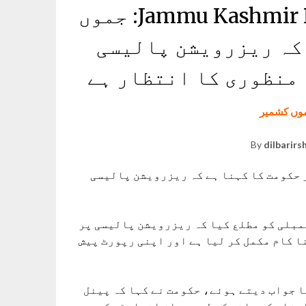
Jammu Kashmir Reservation Policy Review: جموں
 کہ ریزرویشن پالیسی
 منظوری کا انتظار ہے
وں کشمیر
By
dilbarirs
Jammu Kashmir Rese: جموں کشمیر حکومت کا کہنا ہے کہ ریزرویشن پالیسی
مبلی کو مطلع کیا کہ ریزرویشن پالیسی پر
 کام مکمل کر لیا ہے اور اپنی رپورٹ پیش
ا جواب دیتے ہوئے، حکومت نے کہا کہ پینل
ارشات کو جانچ کے لیے مجاز اتھارٹی کو