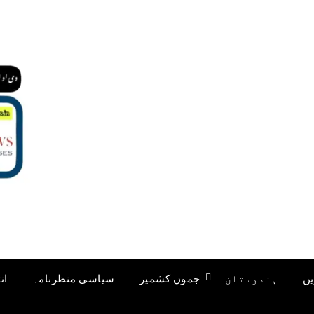
یں
ہندوستان
جموں کشمیر
سیاسی منظرنامہ
ان