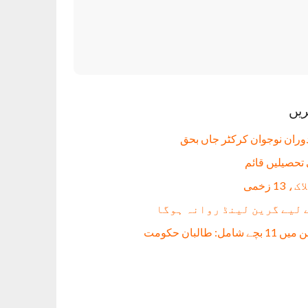
ریں
دوران نوجوان کرکٹر جاں بحق
 لیے گرین لینڈ روانہ ہوگا