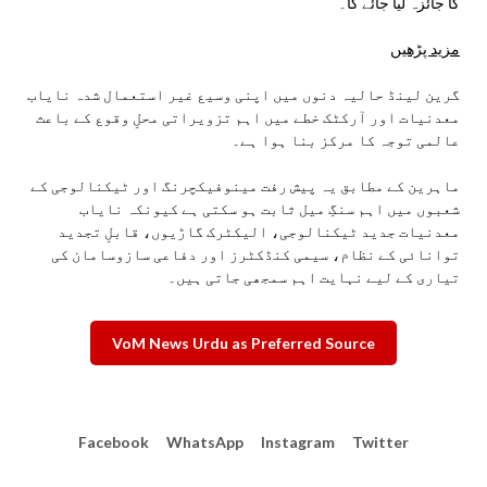
کا جائزہ لیا جائے گا۔
مزید پڑھیں
گرین لینڈ حالیہ دنوں میں اپنی وسیع غیر استعمال شدہ نایاب
معدنیات اور آرکٹک خطے میں اہم تزویراتی محلِ وقوع کے باعث
عالمی توجہ کا مرکز بنا ہوا ہے۔
ماہرین کے مطابق یہ پیش رفت مینوفیکچرنگ اور ٹیکنالوجی کے
شعبوں میں اہم سنگِ میل ثابت ہو سکتی ہے کیونکہ نایاب
معدنیات جدید ٹیکنالوجی، الیکٹرک گاڑیوں، قابلِ تجدید
توانائی کے نظام، سیمی کنڈکٹرز اور دفاعی سازوسامان کی
تیاری کے لیے نہایت اہم سمجھی جاتی ہیں۔
VoM News Urdu as Preferred Source
Facebook
WhatsApp
Instagram
Twitter