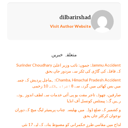
dilbarirshad
Visit Author Website
متعلقہ خبریں
Jammu Accident: جموں: نائب وزیر اعلیٰ Surinder Choudhary
کے قافلے کی گاڑی کی ٹکر سے مزدور جاں بحق
Chamba, Himachal Pradesh Accident: ہماچل پردیش کے چمبہ
میں بس کھائی میں گرنے سے 8 افراد ہلاک، 10 زخمی
صارفین، چھوٹے تاجر مفت يو پی آئی خدمات سے لطف اندوز ہوتے
رہیں گے: پیمنٹس کونسل آف انڈیا
و کشمیر کے ضلع ڈوڈہ میں بھلیسہ چناب پریمیئر لیگ میچ کے دوران
نوجوان کرکٹر جاں بحق
لداخ میں مقامی طرزِ حکمرانی کو مضبوط بنانے کے لیے 17 نئی