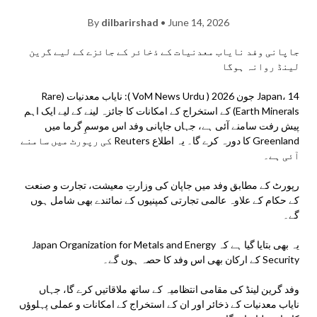
By
dilbarirshad
• June 14, 2026
جاپانی وفد نایاب معدنیات کے ذخائر کے جائزے کے لیے گرین
لینڈ روانہ ہوگا
Japan، 14 جون 2026 ( VoM News Urdu ): نایاب معدنیات (Rare
Earth Minerals) کے استخراج کے امکانات کا جائزہ لینے کے لیے ایک اہم
پیش رفت سامنے آئی ہے، جہاں جاپانی وفد اس موسمِ گرما میں
Greenland کا دورہ کرے گا۔ یہ اطلاع Reuters کی رپورٹ میں سامنے
آئی ہے۔
رپورٹ کے مطابق وفد میں جاپان کی وزارتِ معیشت، تجارت و صنعت
کے حکام کے علاوہ عالمی تجارتی کمپنیوں کے نمائندے بھی شامل ہوں
گے۔
یہ بھی بتایا گیا ہے کہ Japan Organization for Metals and Energy
Security کے ارکان بھی اس وفد کا حصہ ہوں گے۔
وفد گرین لینڈ کی مقامی انتظامیہ کے ساتھ ملاقاتیں کرے گا، جہاں
نایاب معدنیات کے ذخائر اور ان کے استخراج کے امکانات و عملی پہلوؤں