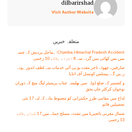
dilbarirshad
Visit Author Website
متعلقہ خبریں
Chamba, Himachal Pradesh Accident: ہماچل پردیش کے چمبہ
میں بس کھائی میں گرنے سے 8 افراد ہلاک، 10 زخمی
صارفین، چھوٹے تاجر مفت يو پی آئی خدمات سے لطف اندوز ہوتے
رہیں گے: پیمنٹس کونسل آف انڈیا
و کشمیر کے ضلع ڈوڈہ میں بھلیسہ چناب پریمیئر لیگ میچ کے دوران
نوجوان کرکٹر جاں بحق
لداخ میں مقامی طرزِ حکمرانی کو مضبوط بنانے کے لیے 17 نئی
تحصیلیں قائم
شمال مغربی نائجیریا میں تشدد، مسلح حملے میں 17 کسان ہلاک،
13 زخمی