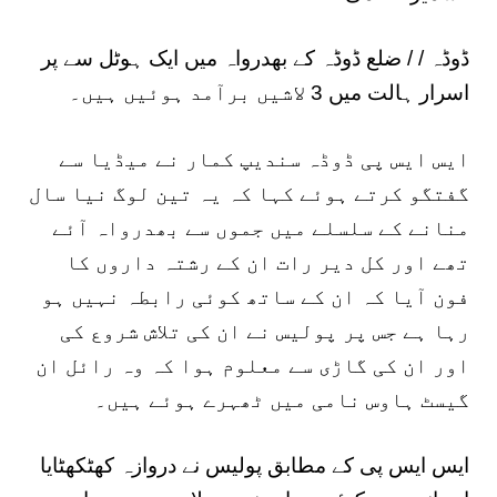
ڈوڈہ / / ضلع ڈوڈہ کے بھدرواہ میں ایک ہوٹل سے پر
اسرار ہالت میں 3 لاشیں برآمد ہوئیں ہیں۔
ایس ایس پی ڈوڈہ سندیپ کمار نے میڈیا سے
گفتگو کرتے ہوئے کہا کہ یہ تین لوگ نیا سال
منانے کے سلسلے میں جموں سے بھدرواہ آئے
تھے اور کل دیر رات ان کے رشتہ داروں کا
فون آیا کہ ان کے ساتھ کوئی رابطہ نہیں ہو
رہا ہے جس پر پولیس نے ان کی تلاش شروع کی
اور ان کی گاڑی سے معلوم ہوا کہ وہ رائل ان
گیسٹ ہاوس نامی میں ٹھہرے ہوئے ہیں۔
ایس ایس پی کے مطابق پولیس نے دروازہ کھٹکھٹایا