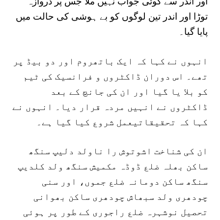
اور اندر سے کوئی جواب نہیں ملا جس پر دروازہ
توڑا اور اندر تین لوگوں کو بے ہوشی کی حالت میں
پایا گیا۔
انہوں نے کہا کہ ایک باتھروم اور دو بیڈ پر
تھے۔ اس دوران ڈاکٹروں و فرانسیک کی ٹیم
کو بلا یا گیا اور ان کی جانچ کے بعد
ڈاکٹروں نے انہیں مردہ قرار دیا۔ انہوں نے
کہا کہ تحقیقاتیعمل شروع کیا گیا ہے۔
ان کی شناخت اشوتوش را ناولد دلیپ سنگھ
ساکن بھلہ ضلع ڈوڈہ مکمیش سنگھ ولد کلدیپ
سنگھ ساکن دومانہ ضلع جموں، اور سنی
چودھری ولد سبھاش چودھری ساکن بھوانی
تحصیل نوشہرہ ضلع راجوری کے طور پر ہوئی