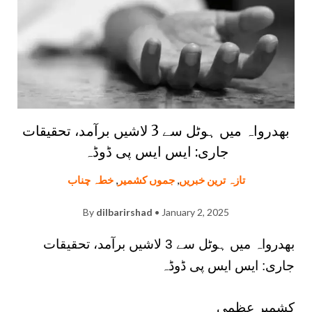
بھدرواہ میں ہوٹل سے 3 لاشیں برآمد، تحقیقات
جاری: ایس ایس پی ڈوڈہ
تازہ ترین خبریں
,
جموں کشمیر
,
خطہ چناب
By
dilbarirshad
• January 2, 2025
بھدرواہ میں ہوٹل سے 3 لاشیں برآمد، تحقیقات
جاری: ایس ایس پی ڈوڈہ
کشمیر عظمی