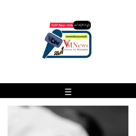
Ski
t
conten