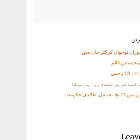
ریں
دوران نوجوان کرکٹر جاں بحق
 لیے گرین لینڈ روانہ ہوگا
Leav