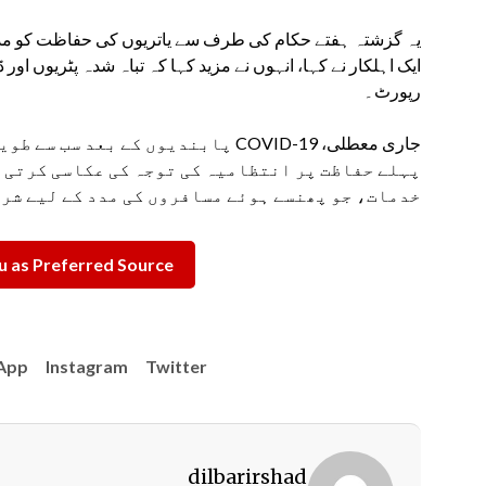
یہ گزشتہ ہفتے حکام کی طرف سے یاتریوں کی حفاظت کو مدن
ایک اہلکار نے کہا، انہوں نے مزید کہا کہ تباہ شدہ پٹریوں اور
رپورٹ۔
جاری معطلی، COVID-19 پابندیوں کے ب
پہلے حفاظت پر انتظامیہ کی توجہ کی عکاسی کرتی 
خدمات، جو پھنسے ہوئے مسافروں کی مدد کے لیے شرو
 as Preferred Source
App
Instagram
Twitter
dilbarirshad