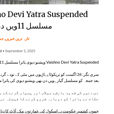
مسلسل 11ویں دن بھی معطل
تازہ ترین خبریں
,
جم
ad
• September 5, 2025
Vaishno Devi Yatra Suspended:ويشنو دیوی یاترا مسلسل 11ویں دن بھی معطل
بعد جمعہ کو مسلسل گیارہویں دن بھی ویشنو دیوی کی یاترا
دس دنوں کی شدید بارش، سیلاب اور پسیاں گرنے کے 
حکام نے یاترا کو دوبارہ شروع کرنے کا فیصلہ نہی
جموں کشمیر حکومت نے اسکول کی عمارتوں مکے آڈٹ کا دیا