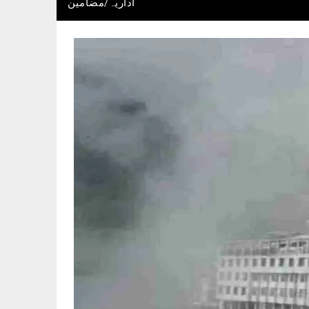
اداریہ/مضامین