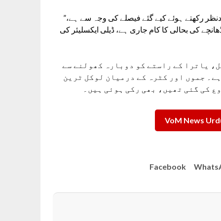
ظر رکھتے ہوئے کیے گئے فیصلے کی وجہ سے ہے،”
 ڈھانچے کی بحالی کا کام جاری ہے، ڈیلی ایکسلیئر کی
عد سب سے طویل، یاترا کے راستے کو دوبارہ کھولنے سے
ہے۔ جموں اور کٹرہ کے درمیان لوکل ٹرین
ع کی گئی تھیں، بھی رکی ہوئی ہیں۔
VoM News Urdu
Facebook
Whats