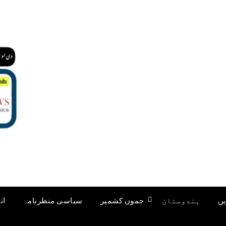
یں
ہندوستان
جموں کشمیر
سیاسی منظرنامہ
ان