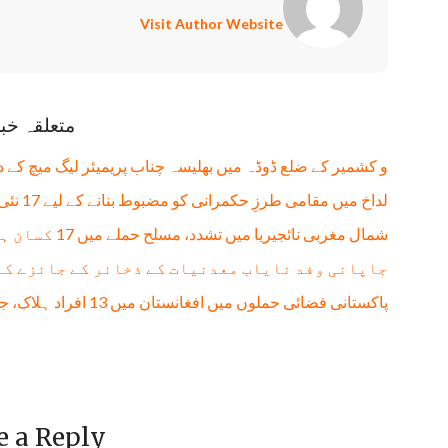
Visit Author Website
متعلقہ خب
و کشمیر کے ضلع ڈوڈہ میں بھلیسہ چناب پریمیئر لیگ میچ کے 
لداخ میں مقامی طرزِ حکمرانی کو مضبوط بنانے کے لیے 17 نئی تحصیلیں قائم
شمال مغربی نائجیریا میں تشدد، مسلح حملے میں 17 کسان ہلاک، 13 زخمی
جاپانی وفد نایاب معدنیات کے ذخائر کے جائزے کے
پاکستانی فضائی حملوں میں افغانستان میں 13 افراد ہلاک، جن میں 11 بچے شامل: طالبان حکومت
e a Reply