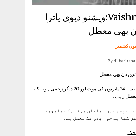
Vaishno Devi Yatra Suspended:ويشنو دیوی یاترا
وں کشمیر
By
dilbarirsh
سری نگر: 26 اگست کو تریکوٹا پہاڑیوں میں مٹی کے تودے گرنے سے 34 یاتریوں کی موت اور 20 دیگر زخمی ہونے کے
 معطل رہی۔
بعد موسم میں نمایاں بہتری کے باوجود
ں کیا ہے جو ابھی تک معطل ہے۔
 حکم