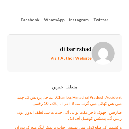
Facebook
WhatsApp
Instagram
Twitter
dilbarirshad
Visit Author Website
متعلقہ خبریں
Chamba, Himachal Pradesh Accident: ہماچل پردیش کے چمبہ
میں بس کھائی میں گرنے سے 8 افراد ہلاک، 10 زخمی
صارفین، چھوٹے تاجر مفت يو پی آئی خدمات سے لطف اندوز ہوتے
رہیں گے: پیمنٹس کونسل آف انڈیا
و کشمیر کے ضلع ڈوڈہ میں بھلیسہ چناب پریمیئر لیگ میچ کے دوران