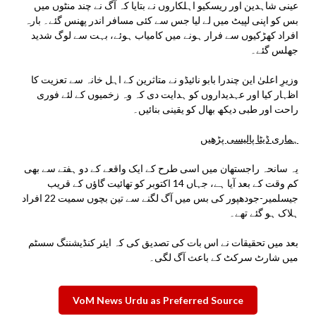
عینی شاہدین اور ریسکیو اہلکاروں نے بتایا کہ آگ نے چند منٹوں میں
بس کو اپنی لپیٹ میں لے لیا جس سے کئی مسافر اندر پھنس گئے۔ بارہ
افراد کھڑکیوں سے فرار ہونے میں کامیاب ہوئے، بہت سے لوگ شدید
جھلس گئے۔
وزیرِ اعلیٰ این چندرا بابو نائیڈو نے متاثرین کے اہل خانہ سے تعزیت کا
اظہار کیا اور عہدیداروں کو ہدایت دی کہ وہ زخمیوں کے لئے فوری
راحت اور طبی دیکھ بھال کو یقینی بنائیں۔
ہماری ڈیٹا پالیسی پڑھیں
یہ سانحہ راجستھان میں اسی طرح کے ایک واقعے کے دو ہفتے سے بھی
کم وقت کے بعد آیا ہے، جہاں 14 اکتوبر کو تھائیت گاؤں کے قریب
جیسلمیر-جودھپور کی بس میں آگ لگنے سے تین بچوں سمیت 22 افراد
ہلاک ہو گئے تھے۔
بعد میں تحقیقات نے اس بات کی تصدیق کی کہ ایئر کنڈیشننگ سسٹم
میں شارٹ سرکٹ کے باعث آگ لگی۔
VoM News Urdu as Preferred Source