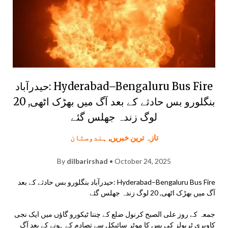
Hyderabad–Bengaluru Bus Fire :حیدرآباد
بنگلورو بس حادثے کے بعد آگ میں بھڑک اٹھی, 20
لوگ زندہ جھلس گئے
تازہ ترین خبریں
,
ہندوستان
By
dilbarirshad
• October 24, 2025
Hyderabad–Bengaluru Bus Fire :حیدرآباد بنگلورو بس حادثے کے بعد
آگ میں بھڑک اٹھی, 20 لوگ زندہ جھلس گئے
جمعہ کے روز علی الصبح کرنول ضلع کے چننا ٹیکورو گاؤں میں ایک نجی
کاویری ٹریولز کی بس کا موٹر سائیکل سے تصادم کے ہونے کے بعد آگ