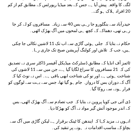
لگنے کا واقعہ پیش آیا ہے جس کے بعد میڈیا رپورٹس کے مطابق کم از کم
20 افراد ہلاک ہو گئے۔
حیدرآباد سے بنگلورو جا رہی بس 40 سے زیادہ مسافروں کو لے کر جا
رہی تھی، دھماکے کے کچھ ہی لمحوں میں آگ بھڑک اٹھی۔
حکام نے بتایا کہ جلی ہوئی گاڑی سے اب تک 11 لاشیں نکالی جا چکی
ہیں، جب کہ تلاش اور کولنگ آپریشن صبح تک جاری رہا۔
ٹائمز آف انڈیا کے مطابق ڈسٹرکٹ میڈیکل آفیسر ڈاکٹر سری نے تصدیق
کی کہ 21 مسافروں کا سراغ لگایا گیا ہے، جن میں سے 11 لاشوں کی
شناخت ہوئی ہے اور نو کی شناخت ابھی باقی ہے۔ اس نے نوٹ کیا کہ
آگ کے دوران بس کا دروازہ جام ہو گیا تھا، جس سے بہت سے لوگوں کو
فرار ہونے سے روکا گیا۔
ڈی آئی جی کویا پروین نے بتایا کہ جب تصادم سے آگ بھڑک اٹھی، بس
کے اندر موجود آتش گیر مواد نے آگ کو بھڑکا دیا۔
انہوں نے مزید کہا کہ ایندھن کا ٹینک برقرار ہے لیکن گاڑی میں آگ سے
بچاؤ کے مناسب اقدامات نہ ہونے پر تنقید کی۔