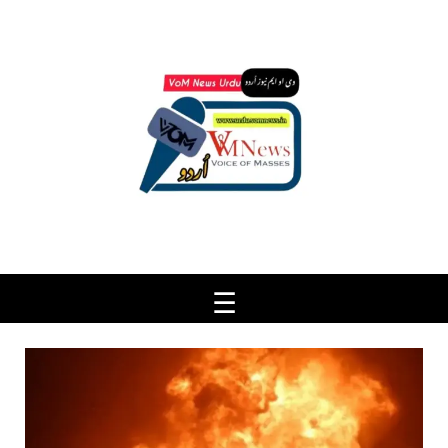
Ski
t
conten